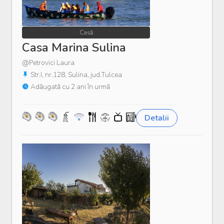
Casă
Casa Marina Sulina
@Petrovici Laura
Str.I, nr.128, Sulina, jud.Tulcea
Adăugată cu 2 ani în urmă
Detalii