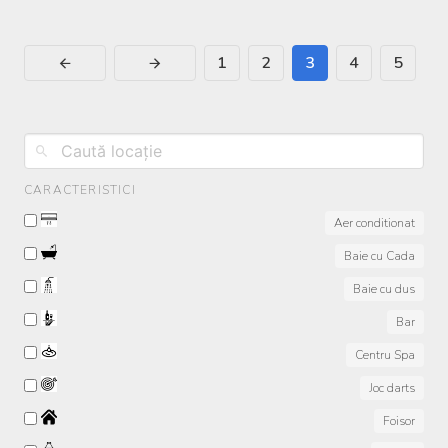
1
2
3
4
5
CARACTERISTICI
Aer conditionat
Baie cu Cada
Baie cu dus
Bar
Centru Spa
Joc darts
Foisor