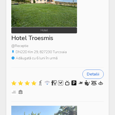
Hotel
Hotel Troesmis
@Receptie
DN22D Km 29, 827230 Turcoaia
Adăugată cu 6 luni în urmă
Detalii