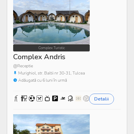
Complex Turistic
Complex Andris
@Receptie
Murighiol, str. Baltii nr 30-31, Tulcea
Adăugată cu 6 luni în urmă
Detalii