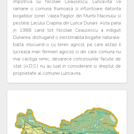
impotriva lui Nicolae Ceausescu, Luncavita va
ramane o comuna frumoasa si infloritoare datorita
bogatiilor zonei: Valea Fagilor din Muntii Macinului si
pestele Lacului Crapina din Lunca Dunarii. Asta pana
in 1988 cand tot Nicolae Ceausescu a indiguit
Dunarea, distrugand o inestimabila bogatie naturala-
balta, inlocuind-o cu teren agricol, pe care astazi il
lucreaza mari fermieri agricoli si din care comuna nu
mai castiga nimic, deoarece concesiunile facute de
stat (A.D.S.) nu au luat in considerare si dreptul de
proprietate al comunei Luncavita.