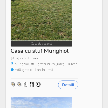
Casă de vacanță
Casa cu stuf Murighiol
@Țuțuianu Lucian
Murighiol, str. Egretei, nr.25, județul Tulcea.
Adăugată cu 1 ani în urmă
Detalii