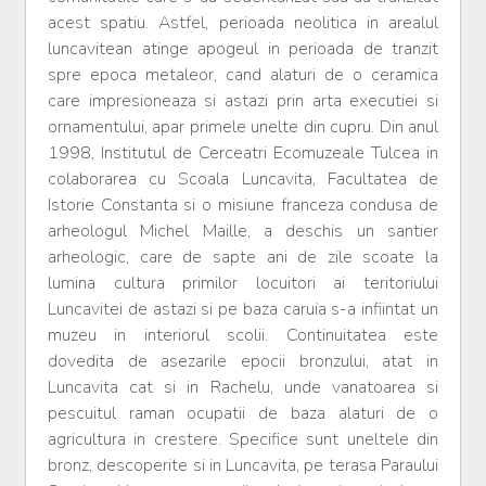
acest spatiu. Astfel, perioada neolitica in arealul
luncavitean atinge apogeul in perioada de tranzit
spre epoca metaleor, cand alaturi de o ceramica
care impresioneaza si astazi prin arta executiei si
ornamentului, apar primele unelte din cupru. Din anul
1998, Institutul de Cerceatri Ecomuzeale Tulcea in
colaborarea cu Scoala Luncavita, Facultatea de
Istorie Constanta si o misiune franceza condusa de
arheologul Michel Maille, a deschis un santier
arheologic, care de sapte ani de zile scoate la
lumina cultura primilor locuitori ai teritoriului
Luncavitei de astazi si pe baza caruia s-a infiintat un
muzeu in interiorul scolii. Continuitatea este
dovedita de asezarile epocii bronzului, atat in
Luncavita cat si in Rachelu, unde vanatoarea si
pescuitul raman ocupatii de baza alaturi de o
agricultura in crestere. Specifice sunt uneltele din
bronz, descoperite si in Luncavita, pe terasa Paraului