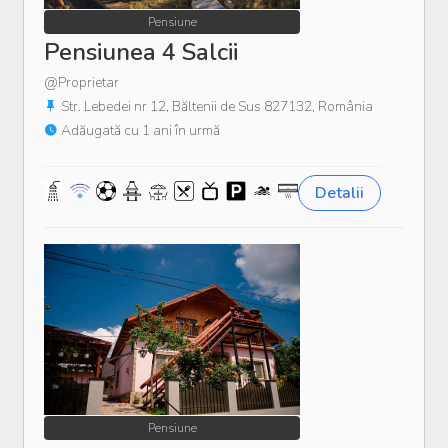
Pensiune
Pensiunea 4 Salcii
@Proprietar
Str. Lebedei nr 12, Băltenii de Sus 827132, România
Adăugată cu 1 ani în urmă
Detalii
Pensiune