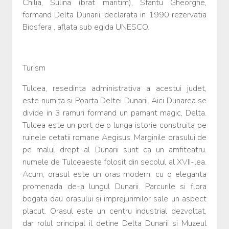
Chilia, Sulina (brat maritim), Sfantu Gheorghe,
formand Delta Dunarii, declarata in 1990 rezervatia
Biosfera , aflata sub egida UNESCO.
Turism
Tulcea, resedinta administrativa a acestui judet,
este numita si Poarta Deltei Dunarii. Aici Dunarea se
divide in 3 ramuri formand un pamant magic, Delta.
Tulcea este un port de o lunga istorie construita pe
ruinele cetatii romane Aegisus. Marginile orasului de
pe malul drept al Dunarii sunt ca un amfiteatru.
numele de Tulceaeste folosit din secolul al XVII-lea.
Acum, orasul este un oras modern, cu o eleganta
promenada de-a lungul Dunarii. Parcurile si flora
bogata dau orasului si imprejurimilor sale un aspect
placut. Orasul este un centru industrial dezvoltat,
dar rolul principal il detine Delta Dunarii si Muzeul