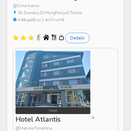
@Crina Ivanov
Str.Soarelui,25 Murighiol jud Tulcea
Adăugată cu 1 ani în urmă
Detalii
Hotel
Hotel Atlantis
@Manole Florentina