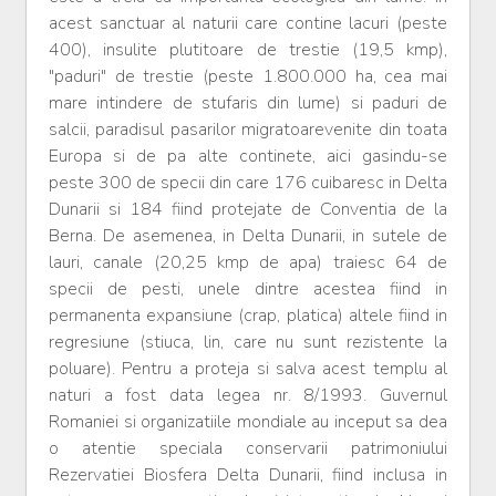
acest sanctuar al naturii care contine lacuri (peste
400), insulite plutitoare de trestie (19,5 kmp),
"paduri" de trestie (peste 1.800.000 ha, cea mai
mare intindere de stufaris din lume) si paduri de
salcii, paradisul pasarilor migratoarevenite din toata
Europa si de pa alte continete, aici gasindu-se
peste 300 de specii din care 176 cuibaresc in Delta
Dunarii si 184 fiind protejate de Conventia de la
Berna. De asemenea, in Delta Dunarii, in sutele de
lauri, canale (20,25 kmp de apa) traiesc 64 de
specii de pesti, unele dintre acestea fiind in
permanenta expansiune (crap, platica) altele fiind in
regresiune (stiuca, lin, care nu sunt rezistente la
poluare). Pentru a proteja si salva acest templu al
naturi a fost data legea nr. 8/1993. Guvernul
Romaniei si organizatiile mondiale au inceput sa dea
o atentie speciala conservarii patrimoniului
Rezervatiei Biosfera Delta Dunarii, fiind inclusa in