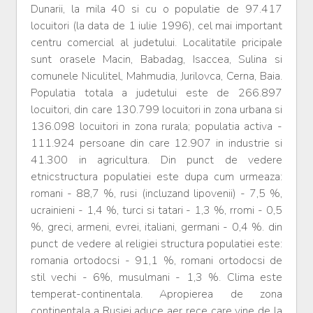
Dunarii, la mila 40 si cu o populatie de 97.417
locuitori (la data de 1 iulie 1996), cel mai important
centru comercial al judetului. Localitatile pricipale
sunt orasele Macin, Babadag, Isaccea, Sulina si
comunele Niculitel, Mahmudia, Jurilovca, Cerna, Baia.
Populatia totala a judetului este de 266.897
locuitori, din care 130.799 locuitori in zona urbana si
136.098 locuitori in zona rurala; populatia activa -
111.924 persoane din care 12.907 in industrie si
41.300 in agricultura. Din punct de vedere
etnicstructura populatiei este dupa cum urmeaza:
romani - 88,7 %, rusi (incluzand lipovenii) - 7,5 %,
ucrainieni - 1,4 %, turci si tatari - 1,3 %, rromi - 0,5
%, greci, armeni, evrei, italiani, germani - 0,4 %. din
punct de vedere al religiei structura populatiei este:
romania ortodocsi - 91,1 %, romani ortodocsi de
stil vechi - 6%, musulmani - 1,3 %. Clima este
temperat-continentala. Apropierea de zona
continentala a Rusiei aduce aer rece care vine de la