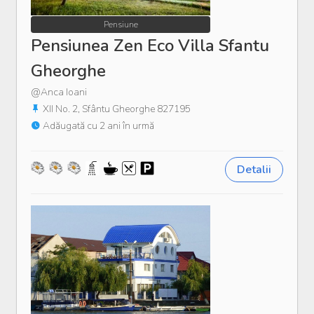
Pensiune
Pensiunea Zen Eco Villa Sfantu
Gheorghe
@Anca Ioani
XII No. 2, Sfântu Gheorghe 827195
Adăugată cu 2 ani în urmă
Detalii