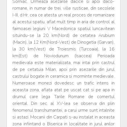
Sorniac. Urmeaza asezarile dacice si apoi daco-
romane, in numar de trei, ville rusticae, din secolele
I-III, d.Hr, cea ce atesta un real proces de romanizare
al acestui spatiu, aflat mult timp in aria de control al
faimoasei legiuni V Macedonica spatiul luncavitean
situindu-se la 20 km(Nord) de cetatea Arubium
(Macin), la 12 Km(Nord-Vest) de Dinogetia (Garvan),
la 30 km(Vest) de Troiesmis (Turcoaia), la 16
km(Est) de Noviodunum (Isaccea) Perioada
medievala este materializata, mai intai prin castrul
de pe cetatuia Milan, apoi prin asezarile din jurul
castrului bogate in ceramica si morminte medievale.
Numeroase monezi dovedesc un trafic intens in
aceasta zona, aflata atat pe uscat cat si pe apa in
drumul care lega Tarile Romane de comertul
oriental. Din sec. al XV-lea se observa din plin
fenomenul transhumantei, a carui urme sunt intalnite
si astazi. Mocanii din Carpati s-au instalat in aceasta
zona infiintand o Biserica in localitate in jurul anilor