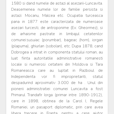
1580 si dand numele de astazi al asezarii-Luncavita.
Deasemenea numele lor de familie persista si
astazi: Mocanu, Malcea etc. Ocupatia turceasca
pana in 1877 este caracterizata de numeroase
asezari turcesti, de antroponime (Ex: Gheormez), si
de arhaisme pastrate in limbajul cetatenilor
comunei:susuiac (porumbar), bageac (horn), iorgan
(plapuma), ghiurlan (sobolan), etc. Dupa 1878, cand
Dobrogea a intrat in componenta statului roman, au
luat fiinta autoritatile administrative romanesti
locale si numerosi cetateni din Moldova si Tara
Romaneasca care au luptat in Razboiul de
Independenta vor fi improprietariti, statul
despadurind aproximativ 3.000 de ha . Unul din
pionerii administratiei comunei Luncavita a fost
Primarul Trandafir Iorga (primar intre 1890-1912),
care in 1898, obtinea de la Carol I, Regele
Romaniei, un pasaport diplomatic, prin care avea
libera trecere in Franta, pentru a cere ajutor