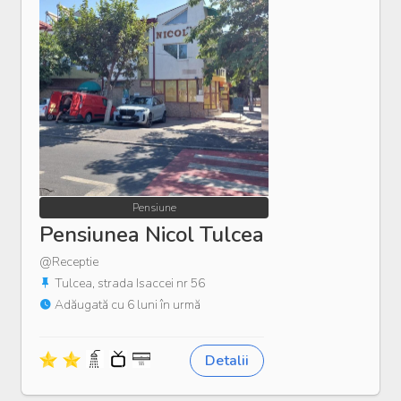
Pensiune
Pensiunea Nicol Tulcea
@Receptie
Tulcea, strada Isaccei nr 56
Adăugată cu 6 luni în urmă
Detalii