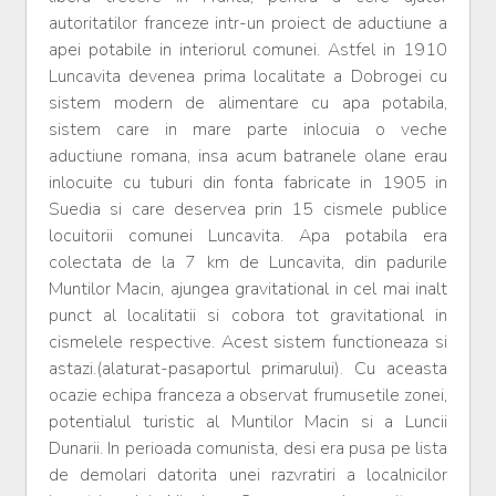
autoritatilor franceze intr-un proiect de aductiune a
apei potabile in interiorul comunei. Astfel in 1910
Luncavita devenea prima localitate a Dobrogei cu
sistem modern de alimentare cu apa potabila,
sistem care in mare parte inlocuia o veche
aductiune romana, insa acum batranele olane erau
inlocuite cu tuburi din fonta fabricate in 1905 in
Suedia si care deservea prin 15 cismele publice
locuitorii comunei Luncavita. Apa potabila era
colectata de la 7 km de Luncavita, din padurile
Muntilor Macin, ajungea gravitational in cel mai inalt
punct al localitatii si cobora tot gravitational in
cismelele respective. Acest sistem functioneaza si
astazi.(alaturat-pasaportul primarului). Cu aceasta
ocazie echipa franceza a observat frumusetile zonei,
potentialul turistic al Muntilor Macin si a Luncii
Dunarii. In perioada comunista, desi era pusa pe lista
de demolari datorita unei razvratiri a localnicilor