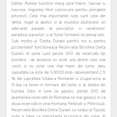
Deltei. Rutele turistice merg spre Macin, Garvan si
Isaccea, regiunea fiind cunoscuta pentru peisajele
pitoresti. Cele mai importante rute sunt cele din
delta, regat al apelor si al insulelor plutitoare, un
adevarat paradis al pescarilor si vanatorilor,
paradisul pasarilor si al florei formand un peisaj unic.
Sub motto-ul "Delta Dunarii pentru noi si pentru
posteritate" functioneaza Rezervatia Biosfera Delta
Dunarii. In lume sunt peste 300 de rezervatii tip
biosfera , iar aceasta nu este una dintre cele mai
vechi si nu este cea mai mare din lume, desi
suprafata sa este de 5.8000 kmp, reprezentand 2,5
% din suprafata totala a Romaniei si ocupa locul al
5-lea ca teren in formare din lume si al doilea din
Europa. Desi in lune se gasesc peste 300 de
asemenea rezervatii (in Romania se mai gasesc in ca
doua rezervatii in zina montana, Retezat si Pietrosul),
Rezervatia Biosfera Delta Dunarii cu sediul la Tulcea,
este a treia ca importanta ecologica din lume. In