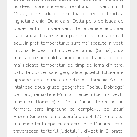
nord-est spre sud-vest, rezultand un vant numit
Crivat, care aduce ierni foarte reci, cateodata
inghetand chiar Dunarea si Delta pe o perioada de
doua-trei luni. In vara vanturile puternice aduc aer
cald si uscat care usuca pamantul si transformant
solul in praf. temperaturile sunt mai scazute in vest,
in zona de deal, in timp ce pe tarmul (Sulina), briza
marii aduce aer cald si umed, inregistrandu-se cele
mai ridicate temperaturi pe timp de iarna din tara.
datorita pozitiei sale geografice, judetul Tulcea are
aproape toate formele de relief din Romania. Aici se
intalnesc doua grupe geografice Podisul Dobrogei
de nord,; ramastele Muntilor hercieni (cei mai vechi
munti din Romania) si Delta Dunarii, teren inca in
formare, care impreuna ca complexul de lacuri
Razem-Sinoe ocupa o suprafata de 4.470 kmp. Cea
mai importanta apa curgatoare este Dunarea, care
traverseaza teritoriul judetului , divizat in 3 brate,