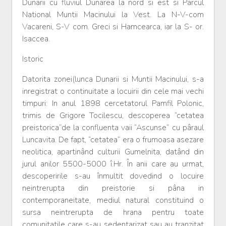
Dunarii cu fluviul Dunarea la nord si est si Parcul
National Muntii Macinului la Vest. La N-V-com
Vacareni, S-V com. Greci si Hamcearca, iar la S- or.
Isaccea.
Istoric
Datorita zonei(lunca Dunarii si Muntii Macinului, s-a
inregistrat o continuitate a locuirii din cele mai vechi
timpuri: In anul 1898 cercetatorul Pamfil Polonic,
trimis de Grigore Tocilescu, descoperea “cetatea
preistorica”de la confluenta vaii “Ascunse” cu pâraul
Luncavita. De fapt, “cetatea” era o frumoasa asezare
neolitica, apartinând culturii Gumelnita, datând din
jurul anilor 5500-5000 î.Hr. În anii care au urmat,
descoperirile s-au înmultit dovedind o locuire
neintrerupta din preistorie si pâna in
contemporaneitate, mediul natural constituind o
sursa neintrerupta de hrana pentru toate
comunitatile care s-au sedentarizat sau au tranzitat