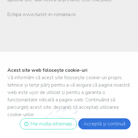
Echipa www.turist-in-romania.ro
Acest site web folosește cookie-uri
Vă informăm că acest site folosește cookie-uri proprii,
tehnice și terțe părți pentru a vă asigura că pagina noastră
web este ușor de utilizat și pentru a garanta o
funcționalitate ridicată a paginii web. Continuând să
parcurgeți acest site, declarați să acceptați utilizarea
cookie-urilor.
Mai multe informații
Acceptă și continuă
Turist
-
în
-
românia
.ro
Ghidul tău turistic