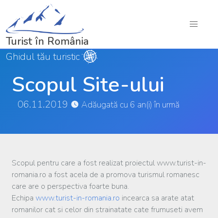
Turist în România
Ghidul tău turistic
Scopul Site-ului
06.11.2019
Adăugată cu 6 an(i) în urmă
Scopul pentru care a fost realizat proiectul www.turist-in-
romania.ro a fost acela de a promova turismul romanesc
care are o perspectiva foarte buna.
Echipa
www.turist-in-romania.ro
incearca sa arate atat
romanilor cat si celor din strainatate cate frumuseti avem