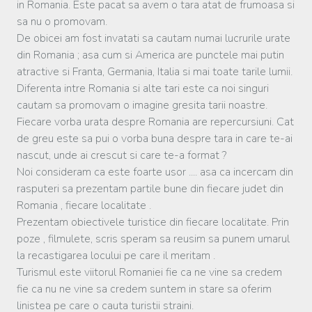
in Romania. Este pacat sa avem o tara atat de frumoasa si
sa nu o promovam.
De obicei am fost invatati sa cautam numai lucrurile urate
din Romania ; asa cum si America are punctele mai putin
atractive si Franta, Germania, Italia si mai toate tarile lumii.
Diferenta intre Romania si alte tari este ca noi singuri
cautam sa promovam o imagine gresita tarii noastre.
Fiecare vorba urata despre Romania are repercursiuni. Cat
de greu este sa pui o vorba buna despre tara in care te-ai
nascut, unde ai crescut si care te-a format ?
Noi consideram ca este foarte usor .... asa ca incercam din
rasputeri sa prezentam partile bune din fiecare judet din
Romania , fiecare localitate .
Prezentam obiectivele turistice din fiecare localitate. Prin
poze , filmulete, scris speram sa reusim sa punem umarul
la recastigarea locului pe care il meritam .
Turismul este viitorul Romaniei fie ca ne vine sa credem
fie ca nu ne vine sa credem suntem in stare sa oferim
linistea pe care o cauta turistii straini.