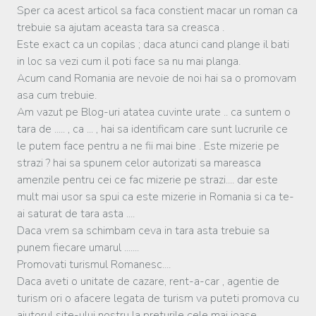
Sper ca acest articol sa faca constient macar un roman ca
trebuie sa ajutam aceasta tara sa creasca .
Este exact ca un copilas ; daca atunci cand plange il bati
in loc sa vezi cum il poti face sa nu mai planga.
Acum cand Romania are nevoie de noi hai sa o promovam
asa cum trebuie.
Am vazut pe Blog-uri atatea cuvinte urate .. ca suntem o
tara de ..... , ca ... , hai sa identificam care sunt lucrurile ce
le putem face pentru a ne fii mai bine . Este mizerie pe
strazi ? hai sa spunem celor autorizati sa mareasca
amenzile pentru cei ce fac mizerie pe strazi.... dar este
mult mai usor sa spui ca este mizerie in Romania si ca te-
ai saturat de tara asta ....
Daca vrem sa schimbam ceva in tara asta trebuie sa
punem fiecare umarul .......
Promovati turismul Romanesc....
Daca aveti o unitate de cazare, rent-a-car , agentie de
turism ori o afacere legata de turism va puteti promova cu
ajutorul site-ului nostru la preturile cele mai joase.