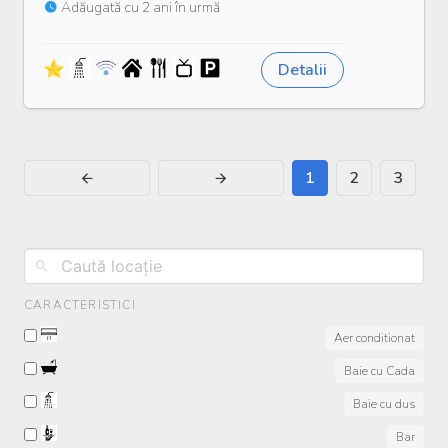
Adăugată cu 2 ani în urmă
Detalii
1
2
3
CARACTERISTICI
Aer conditionat
Baie cu Cada
Baie cu dus
Bar