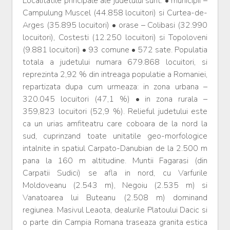
Localitatile principale ale judetului sunt: • municipii –
Campulung Muscel (44.858 locuitori) si Curtea-de-
Arges (35.895 locuitori) • orase – Colibasi (32.990
locuitori), Costesti (12.250 locuitori) si Topoloveni
(9.881 locuitori) • 93 comune • 572 sate. Populatia
totala a judetului numara 679.868 locuitori, si
reprezinta 2,92 % din intreaga populatie a Romaniei,
repartizata dupa cum urmeaza: in zona urbana –
320.045 locuitori (47,1 %) • in zona rurala –
359,823 locuitori (52,9 %). Relieful judetului este
ca un urias amfiteatru care coboara de la nord la
sud, cuprinzand toate unitatile geo-morfologice
intalnite in spatiul Carpato-Danubian de la 2.500 m
pana la 160 m altitudine. Muntii Fagarasi (din
Carpatii Sudici) se afla in nord, cu Varfurile
Moldoveanu (2.543 m), Negoiu (2.535 m) si
Vanatoarea lui Buteanu (2.508 m) dominand
regiunea. Masivul Leaota, dealurile Platoului Dacic si
o parte din Campia Romana traseaza granita estica