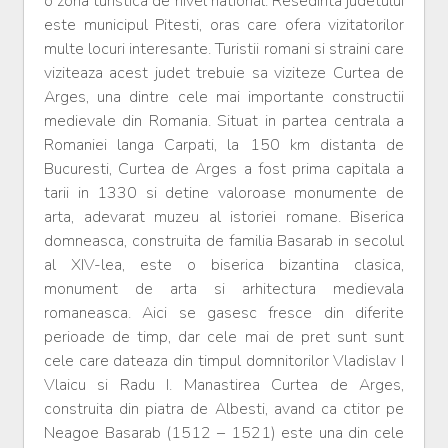
o zona turistica de nivel national. Resedinta judetului
este municipul Pitesti, oras care ofera vizitatorilor
multe locuri interesante. Turistii romani si straini care
viziteaza acest judet trebuie sa viziteze Curtea de
Arges, una dintre cele mai importante constructii
medievale din Romania. Situat in partea centrala a
Romaniei langa Carpati, la 150 km distanta de
Bucuresti, Curtea de Arges a fost prima capitala a
tarii in 1330 si detine valoroase monumente de
arta, adevarat muzeu al istoriei romane. Biserica
domneasca, construita de familia Basarab in secolul
al XIV-lea, este o biserica bizantina clasica,
monument de arta si arhitectura medievala
romaneasca. Aici se gasesc fresce din diferite
perioade de timp, dar cele mai de pret sunt sunt
cele care dateaza din timpul domnitorilor Vladislav I
Vlaicu si Radu I. Manastirea Curtea de Arges,
construita din piatra de Albesti, avand ca ctitor pe
Neagoe Basarab (1512 – 1521) este una din cele