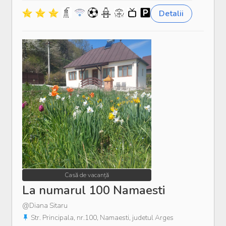
Detalii
Casă de vacanță
La numarul 100 Namaesti
@Diana Sitaru
Str. Principala, nr.100, Namaesti, judetul Arges