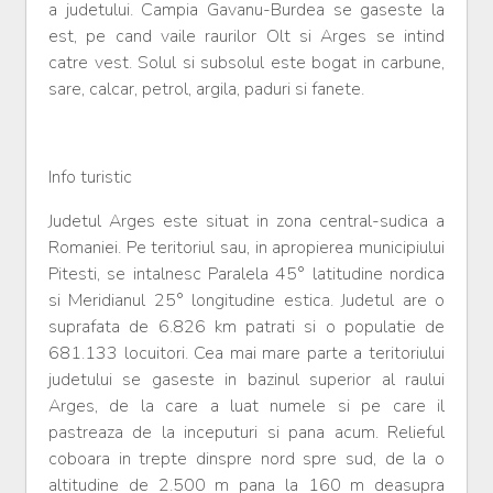
a judetului. Campia Gavanu-Burdea se gaseste la
est, pe cand vaile raurilor Olt si Arges se intind
catre vest. Solul si subsolul este bogat in carbune,
sare, calcar, petrol, argila, paduri si fanete.
Info turistic
Judetul Arges este situat in zona central-sudica a
Romaniei. Pe teritoriul sau, in apropierea municipiului
Pitesti, se intalnesc Paralela 45° latitudine nordica
si Meridianul 25° longitudine estica. Judetul are o
suprafata de 6.826 km patrati si o populatie de
681.133 locuitori. Cea mai mare parte a teritoriului
judetului se gaseste in bazinul superior al raului
Arges, de la care a luat numele si pe care il
pastreaza de la inceputuri si pana acum. Relieful
coboara in trepte dinspre nord spre sud, de la o
altitudine de 2.500 m pana la 160 m deasupra