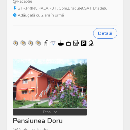
@Receptie
STR.PRINCIPALA 73 F, Com.Bradulet,SAT. Bradetu
Adăugată cu 2 ani în urmă
Detalii
Pensiune
Pensiunea Doru
@Munteanu Teodor