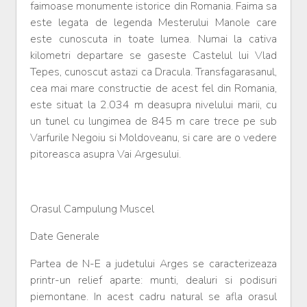
faimoase monumente istorice din Romania. Faima sa
este legata de legenda Mesterului Manole care
este cunoscuta in toate lumea. Numai la cativa
kilometri departare se gaseste Castelul lui Vlad
Tepes, cunoscut astazi ca Dracula. Transfagarasanul,
cea mai mare constructie de acest fel din Romania,
este situat la 2.034 m deasupra nivelului marii, cu
un tunel cu lungimea de 845 m care trece pe sub
Varfurile Negoiu si Moldoveanu, si care are o vedere
pitoreasca asupra Vai Argesului.
Orasul Campulung Muscel
Date Generale
Partea de N-E a judetului Arges se caracterizeaza
printr-un relief aparte: munti, dealuri si podisuri
piemontane. In acest cadru natural se afla orasul