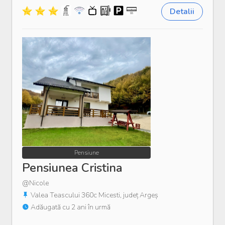
Detalii
Pensiune
Pensiunea Cristina
@Nicole
Valea Teascului 360c Micesti, județ Argeș
Adăugată cu 2 ani în urmă