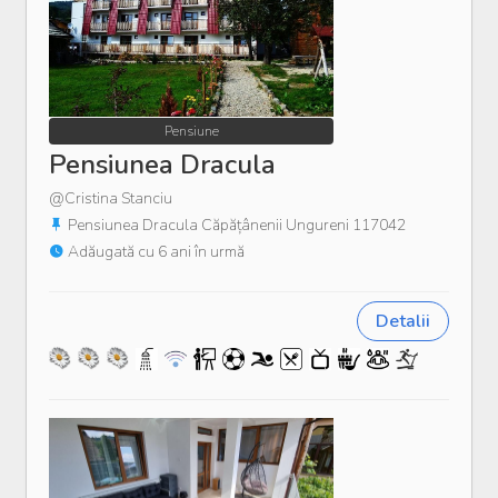
Pensiune
Pensiunea Dracula
@Cristina Stanciu
Pensiunea Dracula Căpățânenii Ungureni 117042
Adăugată cu 6 ani în urmă
Detalii