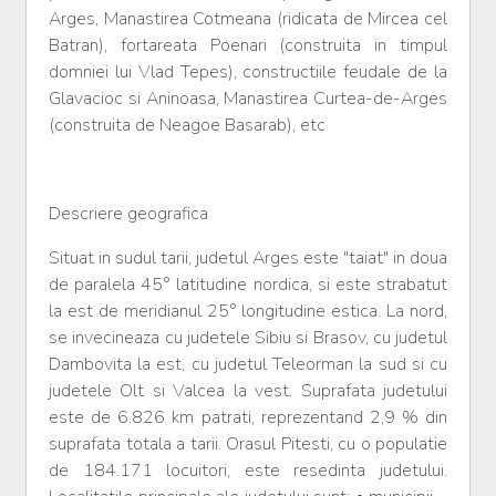
Arges, Manastirea Cotmeana (ridicata de Mircea cel
Batran), fortareata Poenari (construita in timpul
domniei lui Vlad Tepes), constructiile feudale de la
Glavacioc si Aninoasa, Manastirea Curtea-de-Arges
(construita de Neagoe Basarab), etc
Descriere geografica
Situat in sudul tarii, judetul Arges este "taiat" in doua
de paralela 45° latitudine nordica, si este strabatut
la est de meridianul 25° longitudine estica. La nord,
se invecineaza cu judetele Sibiu si Brasov, cu judetul
Dambovita la est, cu judetul Teleorman la sud si cu
judetele Olt si Valcea la vest. Suprafata judetului
este de 6.826 km patrati, reprezentand 2,9 % din
suprafata totala a tarii. Orasul Pitesti, cu o populatie
de 184.171 locuitori, este resedinta judetului.