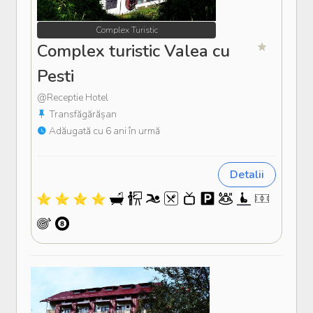
Complex Turistic
Complex turistic Valea cu
Pesti
@Receptie Hotel
Transfăgărășan
Adăugată cu 6 ani în urmă
Detalii