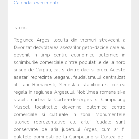
Calendar evenimente
Istoric
Regiunea Arges, locuita din vremuri stravechi, a
favorizat dezvoltarea asezarilor geto-dacice care au
devenit in timp centre economice puternice in
schimburile comerciale dintre populatiile de la nord
si sud de Carpati, cat si dintre daci si greci. Aceste
asezari reprezinta leaganul feudalismului centralizat
al Tarii Romanesti, Seneslau stabilindu-si curtea
regala in regiunea Argesului. Nobilimea romana si-a
stabilit curtea la Curtea-de-Arges si Campulung
Muscel, localitatile devenind puternice centre
comerciale si culturale in zona. Monumentele
istorice reprezentative ale artei feudale sunt
conservate pe aria judetului Arges, cum ar fi:
palatele domnesti de la Campulung si Curtea-de-