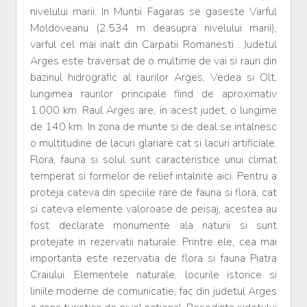
nivelului marii. In Muntii Fagaras se gaseste Varful
Moldoveanu (2.534 m deasupra nivelului marii),
varful cel mai inalt din Carpatii Romanesti . Judetul
Arges este traversat de o multime de vai si rauri din
bazinul hidrografic al raurilor Arges, Vedea si Olt,
lungimea raurilor principale fiind de aproximativ
1.000 km. Raul Arges are, in acest judet, o lungime
de 140 km. In zona de munte si de deal se intalnesc
o multitudine de lacuri glariare cat si lacuri artificiale.
Flora, fauna si solul sunt caracteristice unui climat
temperat si formelor de relief intalnite aici. Pentru a
proteja cateva din speciile rare de fauna si flora, cat
si cateva elemente valoroase de peisaj, acestea au
fost declarate monumente ala naturii si sunt
protejate in rezervatii naturale. Printre ele, cea mai
importanta este rezervatia de flora si fauna Piatra
Craiului. Elementele naturale, locurile istorice si
liniile moderne de comunicatie, fac din judetul Arges