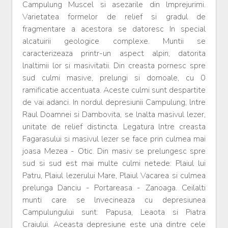
Campulung Muscel si asezarile din lmprejurimi.
Varietatea formelor de relief si gradul de
fragmentare a acestora se datoresc In special
alcatuirii geologice complexe. Muntii se
caracterizeaza printr-un aspect alpin, datorita
lnaltimii lor si masivitatii. Din creasta pornesc spre
sud culmi masive, prelungi si domoale, cu 0
ramificatie accentuata. Aceste culmi sunt despartite
de vai adanci. In nordul depresiunii Campulung, lntre
Raul Doamnei si Dambovita, se lnalta masivul lezer,
unitate de relief distincta. Legatura lntre creasta
Fagarasului si masivul lezer se face prin culmea mai
joasa Mezea - Otic. Din masiv se prelungesc spre
sud si sud est mai multe culmi netede: Plaiul lui
Patru, Plaiul lezerului Mare, Plaiul Vacarea si culmea
prelunga Danciu - Portareasa - Zanoaga. Ceilalti
munti care se lnvecineaza cu depresiunea
Campulungului sunt: Papusa, Leaota si Piatra
Craiului. Aceasta depresiune este una dintre cele