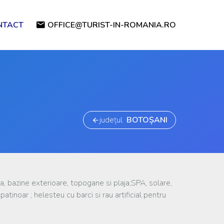
NTACT
OFFICE@TURIST-IN-ROMANIA.RO
județul
BOTOȘANI
a, bazine exterioare, topogane si plaja;SPA, solare,
 patinoar ; helesteu cu barci si rau artificial pentru