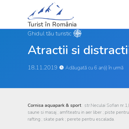
Turist în România
Ghidul tău turistic
Atractii si distract
18.11.2019
Adăugată cu 6 an(i) în urmă
Cornisa aquapark & sport
: str.Neculai Sofian n
saune si masaj ; amfiteatru in aer liber ; piste pentru 
rafting ; skate park ; perete pentru escalada.