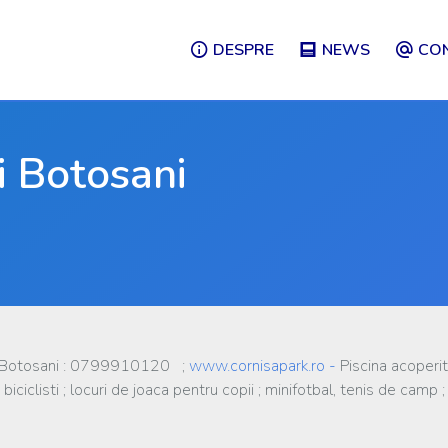
DESPRE
NEWS
CO
ii Botosani
r.1,Botosani : 0799910120 ;
www.cornisapark.ro -
Piscina acoperit
biciclisti ; locuri de joaca pentru copii ; minifotbal, tenis de camp ;