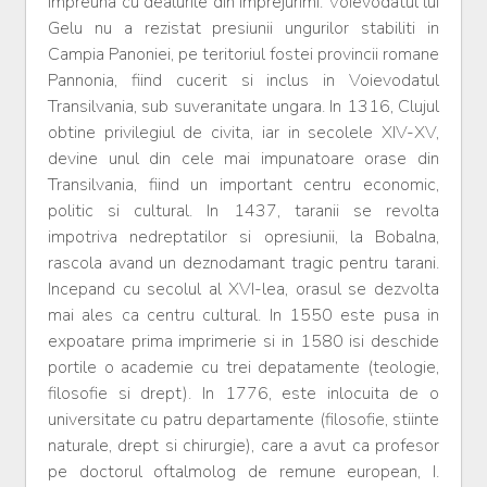
impreuna cu dealurile din imprejurimi. Voievodatul lui
Gelu nu a rezistat presiunii ungurilor stabiliti in
Campia Panoniei, pe teritoriul fostei provincii romane
Pannonia, fiind cucerit si inclus in Voievodatul
Transilvania, sub suveranitate ungara. In 1316, Clujul
obtine privilegiul de civita, iar in secolele XIV-XV,
devine unul din cele mai impunatoare orase din
Transilvania, fiind un important centru economic,
politic si cultural. In 1437, taranii se revolta
impotriva nedreptatilor si opresiunii, la Bobalna,
rascola avand un deznodamant tragic pentru tarani.
Incepand cu secolul al XVI-lea, orasul se dezvolta
mai ales ca centru cultural. In 1550 este pusa in
expoatare prima imprimerie si in 1580 isi deschide
portile o academie cu trei depatamente (teologie,
filosofie si drept). In 1776, este inlocuita de o
universitate cu patru departamente (filosofie, stiinte
naturale, drept si chirurgie), care a avut ca profesor
pe doctorul oftalmolog de remune european, I.