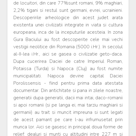
de locuitori, din care 77%sunt romani, 9% maghiari,
2,2% tigani si restul sunt germani, evrei, ucrainieni.
Descoperirile arheologice din acest judet arata
existenta unei civilizatii integrate in viata si cultura
europeana, inca de la inceputurile acesteia. In zona
Gura Baciului au fost descoperite cele mai vechi
vestigii neolitice din Romania (5000 i.Hr.). In secolul
al-II-lea i.Hr., aici se gasea o civilizatie geto-daca.
Dupa cucerirea Daciei de catre Imperiul Roman,
Potaissa (Turda) si Napoca (Cluj) au fost numite
municipalitati. Napoca devine capital Daciei
Porolissensis - fiind pentru prima data atestata
documentar. Din antichitate si pana in zilele noastre,
generatii dupa generatii, dacii mai intai, daco-romanii
si apoi romanii (si pe langa ei, mai tarziu maghiarii si
germanii) au trait si muncit impreuna si sunt legati
de acest pamant pe care l-au infrumusetat prin
munca lor. Aici se gasesc in principal doua forme de
relief: dealuri si munti cu altitudini intre 227 m si