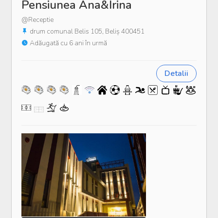
Pensiunea Ana&Irina
@Receptie
drum comunal Belis 105, Beliș 400451
Adăugată cu 6 ani în urmă
Detalii