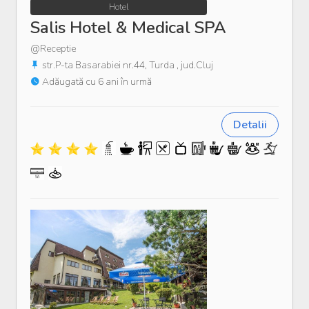
Hotel
Salis Hotel & Medical SPA
@Receptie
str.P-ta Basarabiei nr.44, Turda , jud.Cluj
Adăugată cu 6 ani în urmă
Detalii