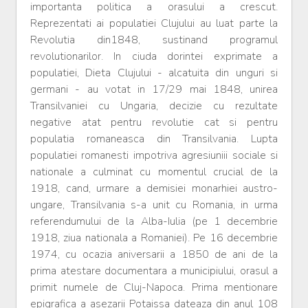
importanta politica a orasului a crescut.
Reprezentati ai populatiei Clujului au luat parte la
Revolutia din1848, sustinand programul
revolutionarilor. In ciuda dorintei exprimate a
populatiei, Dieta Clujului - alcatuita din unguri si
germani - au votat in 17/29 mai 1848, unirea
Transilvaniei cu Ungaria, decizie cu rezultate
negative atat pentru revolutie cat si pentru
populatia romaneasca din Transilvania. Lupta
populatiei romanesti impotriva agresiuniii sociale si
nationale a culminat cu momentul crucial de la
1918, cand, urmare a demisiei monarhiei austro-
ungare, Transilvania s-a unit cu Romania, in urma
referendumului de la Alba-Iulia (pe 1 decembrie
1918, ziua nationala a Romaniei). Pe 16 decembrie
1974, cu ocazia aniversarii a 1850 de ani de la
prima atestare documentara a municipiului, orasul a
primit numele de Cluj-Napoca. Prima mentionare
epigrafica a asezarii Potaissa dateaza din anul 108