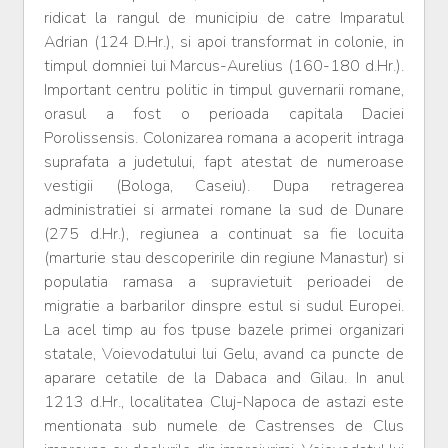
ridicat la rangul de municipiu de catre Imparatul
Adrian (124 D.Hr.), si apoi transformat in colonie, in
timpul domniei lui Marcus-Aurelius (160-180 d.Hr.).
Important centru politic in timpul guvernarii romane,
orasul a fost o perioada capitala Daciei
Porolissensis. Colonizarea romana a acoperit intraga
suprafata a judetului, fapt atestat de numeroase
vestigii (Bologa, Caseiu). Dupa retragerea
administratiei si armatei romane la sud de Dunare
(275 d.Hr.), regiunea a continuat sa fie locuita
(marturie stau descoperirile din regiune Manastur) si
populatia ramasa a supravietuit perioadei de
migratie a barbarilor dinspre estul si sudul Europei.
La acel timp au fos tpuse bazele primei organizari
statale, Voievodatului lui Gelu, avand ca puncte de
aparare cetatile de la Dabaca and Gilau. In anul
1213 d.Hr., localitatea Cluj-Napoca de astazi este
mentionata sub numele de Castrenses de Clus