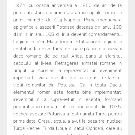
1974, cu ocazia aniversarii a 1850 de ani de la
prima atestare documentara a municipiului, orasul a
primit numele de Cluj-Napoca. Prima mentionare
epigrafica a asezarii Potaissa dateaza din anul 108
d.Hr., si in anul 168 d.Hr. a devenit comandamentul
Legiunii a V-a Macedonica. Stationarea legiunii a
contribuit la dezvoltarea pe toate planurile a asezarii
daco-romane de pe raul Aries, pana la sfarsitul
secolului al II-lea. Retragerea armatei romane in
timpul lui Aurelian, a reprezentat un eveniment
important i viata orasului, dar nu a dus la sfarsitul
vietii romanilor din Potaissa. Ca in toata Dacia,
elementul roman este foarte bine implementat,
ireversibil si a supravietuit in esenta, formand
poporul daco-roman. Intr-un document din 1075,
vechea asezare Potaissa a fost numita Turda pentru
prima data. Orasul actual a avut la baza trei nuclee:
Turda Veche, Turda Noua si satul Oprisani, care au