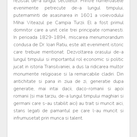
rezistat de-a lungul secolelor. Printre numeroasele
evenimente petrecute de-a lungul timpului,
putemaminti de asasinarea in 1601 a voievodului
Mihai Viteazul pe Campia Turzii. El a fost primul
domnitor care a unit cele trei principate romanesti.
In perioada 1829-1894, miscarea menumorandum
condusa de Dr. Ioan Ratiu, este alt eveniment istoric
care trebuie mentionat. Dezvoltarea orasului de-a
lungul timpului si importantul rol economic si politic
jucat in istoria Transilvaniei, a dus la ridicarea multor
monumente religioase si la remarcabile cladiri. Din
antichitate si pana in ziua de zi, generatie dupa
generatie, mai intai dacii, daco-romanii si apoi
romanii (si mai tarziu, de-a lungul timpului maghiari si
germani care s-au stabilit aici) au trait si muncit aici,
stans legati de pamantul pe care l-au muncit si
infrumusetat prin munca si talent.