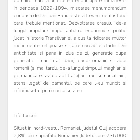
domnitor care a unit cele trei principate romanesti.
In perioada 1829-1894, miscarea menumorandum
condusa de Dr. Ioan Ratiu, este alt eveniment istoric
care trebuie mentionat. Dezvoltarea orasului de-a
lungul timpului si importantul rol economic si politic
jucat in istoria Transilvaniei, a dus la ridicarea multor
monumente religioase si la remarcabile cladiri. Din
antichitate si pana in ziua de zi, generatie dupa
generatie, mai intai dacii, daco-romanii si apoi
romanii (si mai tarziu, de-a lungul timpului maghiari si
germani care s-au stabilit aici) au trait si muncit aici,
stans legati de pamantul pe care l-au muncit si
infrumusetat prin munca si talent.
Info turism
Situat in nord-vestul Romaniei, judetul Cluj acopera
2,8% din suprafata Romaniei. Judetul are 736.000