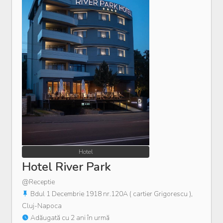
Hotel
Hotel River Park
@Receptie
Bdul 1 Decembrie 1918 nr.120A ( cartier Grigorescu ),
Cluj-Napoca
Adăugată cu 2 ani în urmă