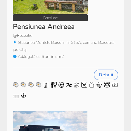
Pensiune
Pensiunea Andreea
@Receptie
Statiunea Muntele Baisorii, nr 315A, comuna Baisoara ,
jud Cluj
Adăugată cu 6 ani în urmă
Detalii