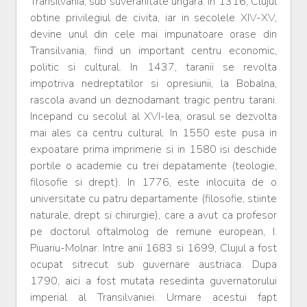
Transilvania, sub suveranitate ungara. In 1316, Clujul
obtine privilegiul de civita, iar in secolele XIV-XV,
devine unul din cele mai impunatoare orase din
Transilvania, fiind un important centru economic,
politic si cultural. In 1437, taranii se revolta
impotriva nedreptatilor si opresiunii, la Bobalna,
rascola avand un deznodamant tragic pentru tarani.
Incepand cu secolul al XVI-lea, orasul se dezvolta
mai ales ca centru cultural. In 1550 este pusa in
expoatare prima imprimerie si in 1580 isi deschide
portile o academie cu trei depatamente (teologie,
filosofie si drept). In 1776, este inlocuita de o
universitate cu patru departamente (filosofie, stiinte
naturale, drept si chirurgie), care a avut ca profesor
pe doctorul oftalmolog de remune european, I.
Piuariu-Molnar. Intre anii 1683 si 1699, Clujul a fost
ocupat sitrecut sub guvernare austriaca. Dupa
1790, aici a fost mutata resedinta guvernatorului
imperial al Transilvaniei. Urmare acestui fapt