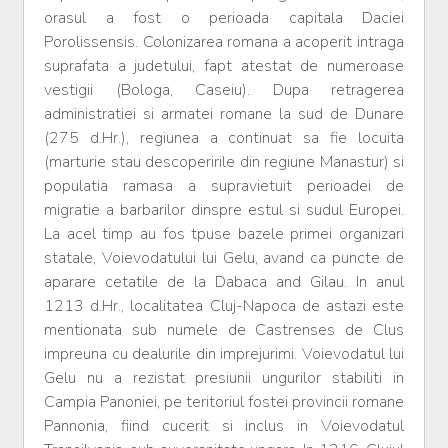
orasul a fost o perioada capitala Daciei
Porolissensis. Colonizarea romana a acoperit intraga
suprafata a judetului, fapt atestat de numeroase
vestigii (Bologa, Caseiu). Dupa retragerea
administratiei si armatei romane la sud de Dunare
(275 d.Hr.), regiunea a continuat sa fie locuita
(marturie stau descoperirile din regiune Manastur) si
populatia ramasa a supravietuit perioadei de
migratie a barbarilor dinspre estul si sudul Europei.
La acel timp au fos tpuse bazele primei organizari
statale, Voievodatului lui Gelu, avand ca puncte de
aparare cetatile de la Dabaca and Gilau. In anul
1213 d.Hr., localitatea Cluj-Napoca de astazi este
mentionata sub numele de Castrenses de Clus
impreuna cu dealurile din imprejurimi. Voievodatul lui
Gelu nu a rezistat presiunii ungurilor stabiliti in
Campia Panoniei, pe teritoriul fostei provincii romane
Pannonia, fiind cucerit si inclus in Voievodatul