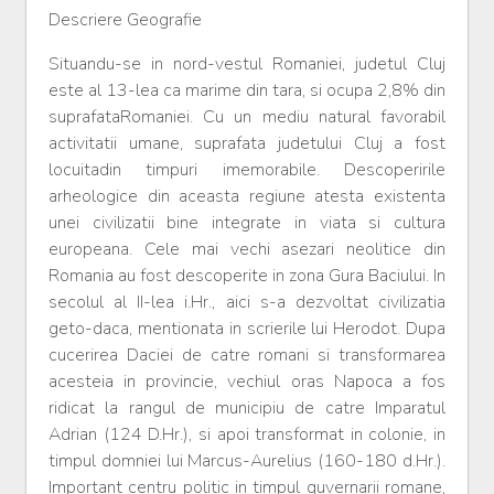
Descriere Geografie
Situandu-se in nord-vestul Romaniei, judetul Cluj
este al 13-lea ca marime din tara, si ocupa 2,8% din
suprafataRomaniei. Cu un mediu natural favorabil
activitatii umane, suprafata judetului Cluj a fost
locuitadin timpuri imemorabile. Descoperirile
arheologice din aceasta regiune atesta existenta
unei civilizatii bine integrate in viata si cultura
europeana. Cele mai vechi asezari neolitice din
Romania au fost descoperite in zona Gura Baciului. In
secolul al II-lea i.Hr., aici s-a dezvoltat civilizatia
geto-daca, mentionata in scrierile lui Herodot. Dupa
cucerirea Daciei de catre romani si transformarea
acesteia in provincie, vechiul oras Napoca a fos
ridicat la rangul de municipiu de catre Imparatul
Adrian (124 D.Hr.), si apoi transformat in colonie, in
timpul domniei lui Marcus-Aurelius (160-180 d.Hr.).
Important centru politic in timpul guvernarii romane,