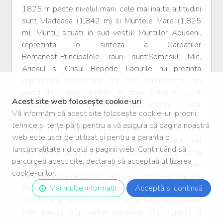
1825 m peste nivelul marii. cele mai inalte altitudini
sunt Vladeasa (1,842 m) si Muntele Mare (1,825
m). Muntii, situati in sud-vestul Muntiilor Apuseni,
reprezinta o sinteza a Carpatilor
Romanesti.Principalele rauri sunt:Somesul Mic,
Ariesul si Crisul Repede. Lacurile nu prezinta
importanta economica dar sunt interesante din
punct de vedere stiintific, iar doua dintre ele sunt
Acest site web folosește cookie-uri
declarate rezervatii naturale: Lacul Stancii si Lacul
Vă informăm că acest site folosește cookie-uri proprii,
Legii. Lacurile satate (create prin inundarea vechilor
tehnice și terțe părți pentru a vă asigura că pagina noastră
saline) sunt adanci si au o concentratie foarte mare
web este ușor de utilizat și pentru a garanta o
de sare, fiind folosite la tratamente. Cele mai
funcționalitate ridicată a paginii web. Continuând să
importante lacuri sunt: Turda, Cojoena, Sic si Ocna
parcurgeți acest site, declarați să acceptați utilizarea
Dejului. judetul are o clima temperat-continentala,
cookie-urilor.
caracteristica regiunilor vestice si nord-vestice ale
Romaniei. Peisajele sunt pitoresti si atractive pentru
Mai multe informații
Acceptă și continuă
turisti. Faina Muntilor Apuseni este data de peisajele
sale: pasuni largi, varfuri vulcanice, chei inguste si