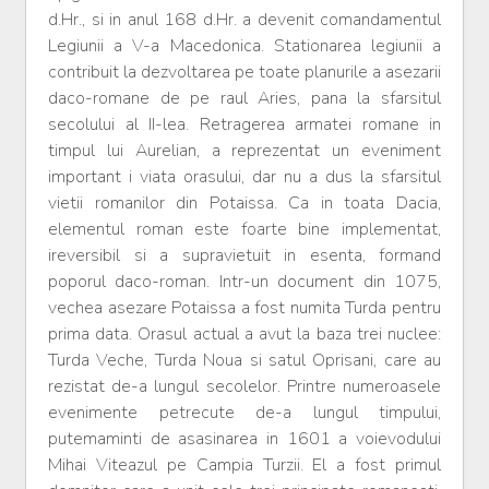
d.Hr., si in anul 168 d.Hr. a devenit comandamentul
Legiunii a V-a Macedonica. Stationarea legiunii a
contribuit la dezvoltarea pe toate planurile a asezarii
daco-romane de pe raul Aries, pana la sfarsitul
secolului al II-lea. Retragerea armatei romane in
timpul lui Aurelian, a reprezentat un eveniment
important i viata orasului, dar nu a dus la sfarsitul
vietii romanilor din Potaissa. Ca in toata Dacia,
elementul roman este foarte bine implementat,
ireversibil si a supravietuit in esenta, formand
poporul daco-roman. Intr-un document din 1075,
vechea asezare Potaissa a fost numita Turda pentru
prima data. Orasul actual a avut la baza trei nuclee:
Turda Veche, Turda Noua si satul Oprisani, care au
rezistat de-a lungul secolelor. Printre numeroasele
evenimente petrecute de-a lungul timpului,
putemaminti de asasinarea in 1601 a voievodului
Mihai Viteazul pe Campia Turzii. El a fost primul