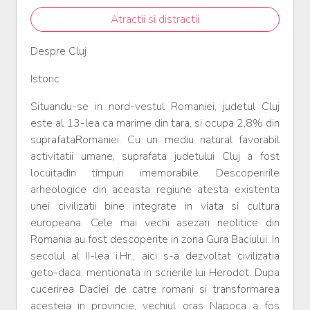
Atractii si distractii
Despre Cluj
Istoric
Situandu-se in nord-vestul Romaniei, judetul Cluj
este al 13-lea ca marime din tara, si ocupa 2,8% din
suprafataRomaniei. Cu un mediu natural favorabil
activitatii umane, suprafata judetului Cluj a fost
locuitadin timpuri imemorabile. Descoperirile
arheologice din aceasta regiune atesta existenta
unei civilizatii bine integrate in viata si cultura
europeana. Cele mai vechi asezari neolitice din
Romania au fost descoperite in zona Gura Baciului. In
secolul al II-lea i.Hr., aici s-a dezvoltat civilizatia
geto-daca, mentionata in scrierile lui Herodot. Dupa
cucerirea Daciei de catre romani si transformarea
acesteia in provincie, vechiul oras Napoca a fos