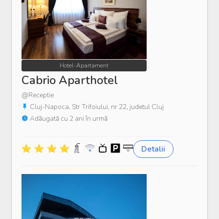
Hotel-Apartament
Cabrio Aparthotel
@Receptie
Cluj-Napoca, Str Trifoiului, nr 22, judetul Cluj
Adăugată cu 2 ani în urmă
Detalii