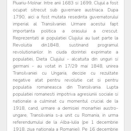
Piuariu-Molnar. Intre anii 1683 si 1699, Clujul a fost
ocupat sitrecut sub guvernare austriaca. Dupa
1790, aici a fost mutata resedinta guvernatorului
imperial al Transilvaniei. Urmare acestui fapt
importanta politica a orasului a crescut.
Reprezentati ai populatiei Clujului au luat parte la
Revolutia din1848, sustinand programul
revolutionarilor. In ciuda dorintei exprimate a
populatiei, Dieta Clujului - alcatuita din unguri si
germani - au votat in 17/29 mai 1848, unirea
Transilvaniei cu Ungaria, decizie cu rezultate
negative atat pentru revolutie cat si pentru
populatia romaneasca din Transilvania. Lupta
populatiei romanesti impotriva agresiuniii sociale si
nationale a culminat cu momentul crucial de la
1918, cand, urmare a demisiei monarhiei austro-
ungare, Transilvania s-a unit cu Romania, in urma
referendumului de la Alba-Iulia (pe 1 decembrie
1918, ziua nationala a Romaniei). Pe 16 decembrie