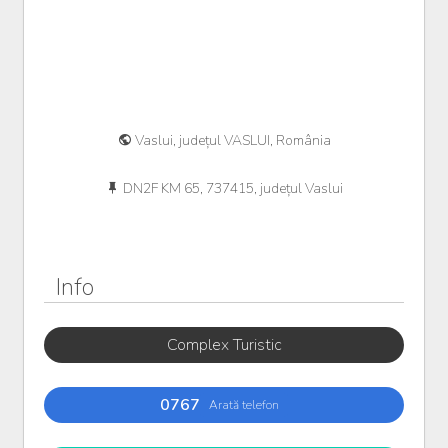
Vaslui, județul VASLUI, România
DN2F KM 65, 737415, județul Vaslui
Info
Complex Turistic
0767
Arată telefon