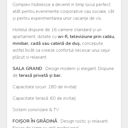
Complex Noblesse a devenit in timp locul perfect
atât pentru evenimente corporative sau sociale, cât
și pentru experimentarea unor vacanțe de vis.
Hotelul dispune de 16 camere standard și un
apartament, dotate cu
wi-fi, televiziune prin cablu,
minibar, cadă sau cabină de duș,
concepute
astfel încât sa creeze confortul necesar unui sejur
plăcut si relaxant.
SALA GRAND
: Design modern și elegant. Dispune
de
terasă privată și bar.
Capacitate locuri: 180 de invitați
Capacitate terasă: 60 de invitați
Sistem sonorizare & TV
FOIȘOR ÎN GRĂDINĂ
: Design rustic și relaxant.
Foișor de lemn cu grill profesional.