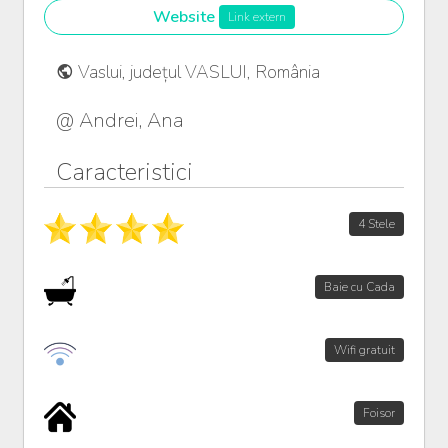
Website
Link extern
Vaslui, județul VASLUI, România
@ Andrei, Ana
Caracteristici
4 Stele
Baie cu Cada
Wifi gratuit
Foisor