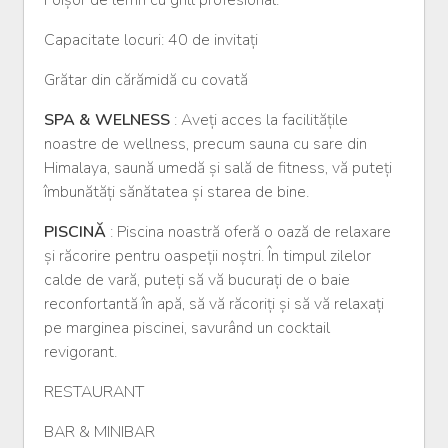
Capacitate locuri: 40 de invitați
Grătar din cărămidă cu covată
SPA & WELNESS
: Aveți acces la facilitățile
noastre de wellness, precum sauna cu sare din
Himalaya, saună umedă și sală de fitness, vă puteți
îmbunătăți sănătatea și starea de bine.
PISCINĂ
: Piscina noastră oferă o oază de relaxare
și răcorire pentru oaspeții noștri. În timpul zilelor
calde de vară, puteți să vă bucurați de o baie
reconfortantă în apă, să vă răcoriți și să vă relaxați
pe marginea piscinei, savurând un cocktail
revigorant.
RESTAURANT
BAR & MINIBAR