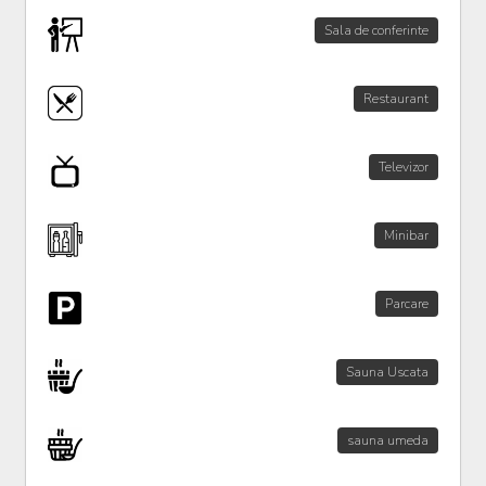
Sala de conferinte
Restaurant
Televizor
Minibar
Parcare
Sauna Uscata
sauna umeda