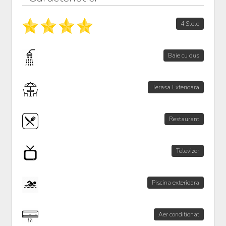
4 Stele
Baie cu dus
Terasa Exterioara
Restaurant
Televizor
Piscina exterioara
Aer conditionat