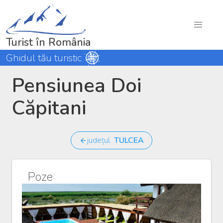
Turist în România
Ghidul tău turistic
Pensiunea Doi
Căpitani
județul
TULCEA
Poze