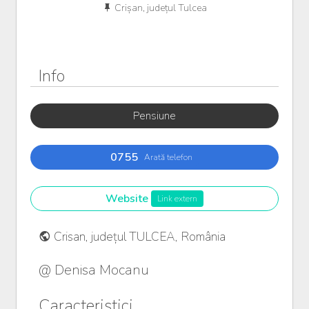
Crișan, județul Tulcea
Info
Pensiune
0755
Arată telefon
Website
Link extern
Crisan, județul TULCEA, România
@ Denisa Mocanu
Caracteristici