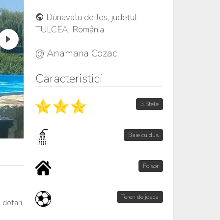
Dunavatu de Jos, județul
TULCEA, România
@ Anamaria Cozac
Caracteristici
3 Stele
Baie cu dus
Foisor
Teren de joaca
 dotari