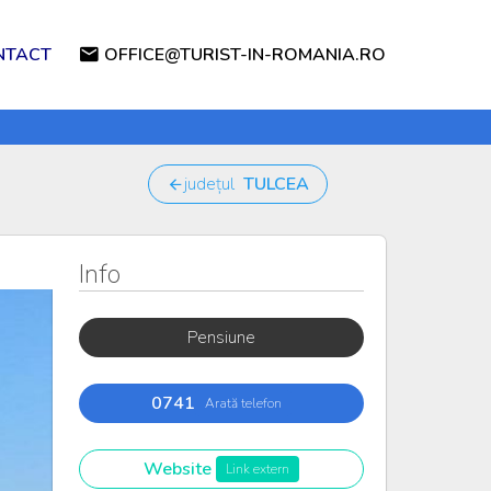
NTACT
OFFICE@TURIST-IN-ROMANIA.RO
județul
TULCEA
Info
Pensiune
0741
Arată telefon
Website
Link extern