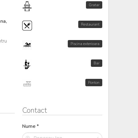
Gratar
ina,
Restaurant
ntru
Piscina exterioara
Bar
Ponton
Contact
Nume *