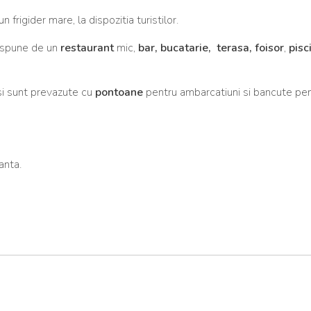
frigider mare, la dispozitia turistilor.
ispune de un
restaurant
mic,
bar, bucatarie, terasa, foisor
,
pisc
 si sunt prevazute cu
pontoane
pentru ambarcatiuni si bancute pe
anta.