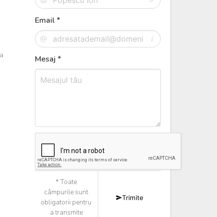
Email *
ea
Mesaj *
* Toate
câmpurile sunt
Trimite
obligatorii pentru
a transmite