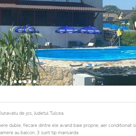
Dunavatu de jos, Judetul Tulcea.
e duble, fiecare dintre ele avand baie proprie, aer conditionat si
 camere au balcon, 3 sunt tip mansarda.