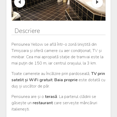
Descriere
Pensiunea Yellow se află într-o zonă liniștită din
Timișoara și oferă camere cu aer condiționat, TV și
minibar. Cea mai apropiată stație de tramvai este la
mai puțin de 150 m, iar centrul orașului, la 3 km.
Toate camerele au încălzire prin pardoseală,
TV prin
satelit și WiFi gratuit
.
Baia proprie
este dotată cu
duș și uscător de păr.
Pensiunea are și o
terasă
. La parterul clădirii se
găsește un
restaurant
care servește mâncăruri
italienești.