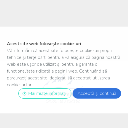
Acest site web folosește cookie-uri
Vă informăm că acest site folosește cookie-uri proprii,
tehnice și terțe părți pentru a vă asigura că pagina noastră
web este ușor de utilizat și pentru a garanta o
funcționalitate ridicată a paginii web. Continuând să
parcurgeți acest site, declarați să acceptați utilizarea
cookie-urilor.
Mai multe informații
Acceptă și continuă
Turist
-
în
-
românia
.ro
Ghidul tău turistic
Autoritatea pentru protecția consumatorului
Facebook