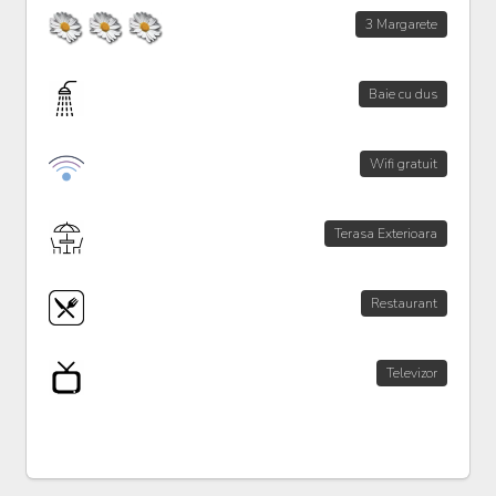
3 Margarete
Baie cu dus
Wifi gratuit
Terasa Exterioara
Restaurant
Televizor