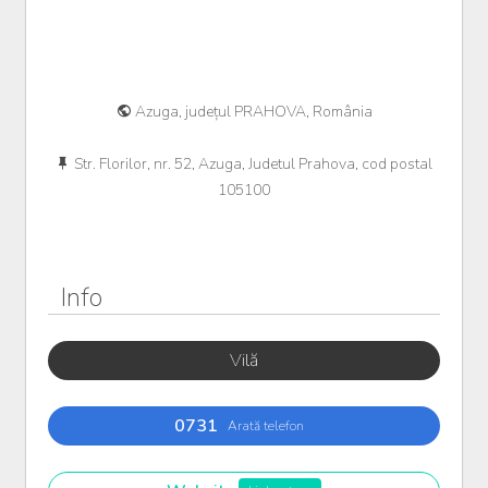
Azuga, județul PRAHOVA, România
Str. Florilor, nr. 52, Azuga, Judetul Prahova, cod postal
105100
Info
Vilă
0731
Arată telefon