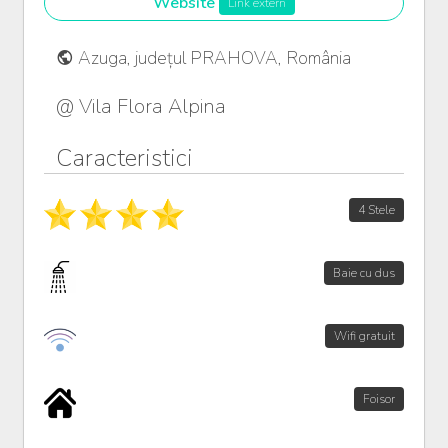
Website
Link extern
Azuga, județul PRAHOVA, România
@ Vila Flora Alpina
Caracteristici
4 Stele
Baie cu dus
Wifi gratuit
Foisor