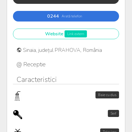
0244
Arată telefon
Website
Link extern
Sinaia, județul PRAHOVA, România
@ Receptie
Caracteristici
Baie cu dus
Seif
Televizor