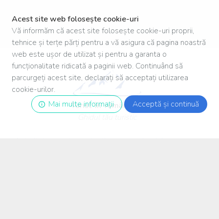
Acest site web folosește cookie-uri
Vă informăm că acest site folosește cookie-uri proprii,
tehnice și terțe părți pentru a vă asigura că pagina noastră
web este ușor de utilizat și pentru a garanta o
funcționalitate ridicată a paginii web. Continuând să
parcurgeți acest site, declarați să acceptați utilizarea
cookie-urilor.
Mai multe informații
Acceptă și continuă
Turist
-
în
-
românia
.ro
Ghidul tău turistic
Autoritatea pentru protecția consumatorului
Facebook
Termeni și conditii de utilizare
Politică de confidențialitate
Politică COOKIE