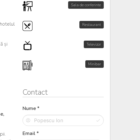
Sala de conferinte
 hotelul
Restaurant
ă și
Televizor
Minibar
Contact
Nume *
e,
Email *
ii.