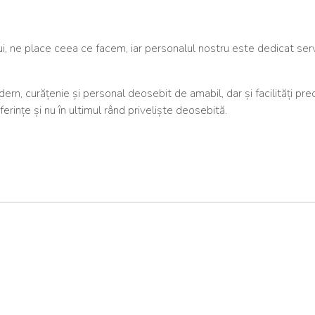
 ne place ceea ce facem, iar personalul nostru este dedicat servi
rn, curățenie și personal deosebit de amabil, dar și facilități pre
ferințe și nu în ultimul rând priveliște deosebită.