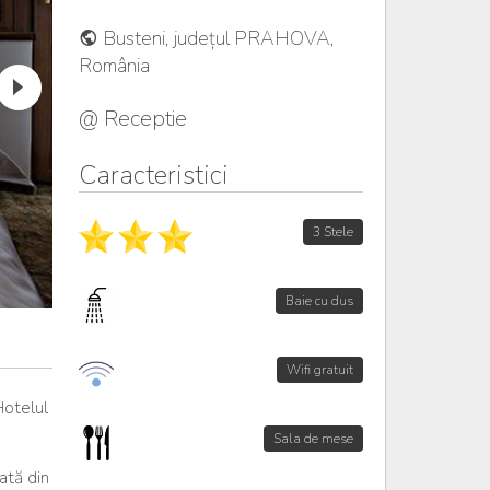
Busteni, județul PRAHOVA,
România
@ Receptie
Caracteristici
3 Stele
Baie cu dus
Wifi gratuit
Hotelul
Sala de mese
ată din