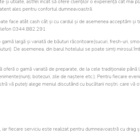
și utilate, astfel încât să ofere clienților o experiență cât mai p
 atent ales pentru confortul dumneavoastră.
 poate face atât cash cât și cu cardul și de asemenea acceptăm și t
 telefon 0344.882.291
o gamă largă și variată de băuturi răcoritoare(sucuri, fresh-uri, sm
băuturi). De asemenea, din barul hotelului se poate simți mirosul îm
ă oferă o gamă variată de preparate, de la cele tradiționale până 
mente(nunți, botezuri, zile de naștere etc.). Pentru fiecare even
tră vă puteți alege meniul discutând cu bucătarii noștri, care vă o
 iar fiecare serviciu este realizat pentru dumneavoastră cu drag ș