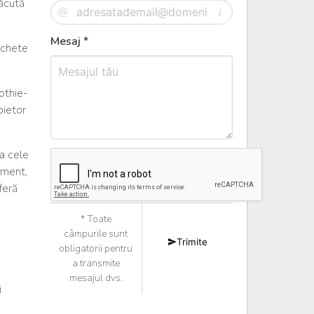
lăcută
Mesaj *
ichete
oothie-
bietor
la cele
iment,
feră
* Toate
câmpurile sunt
Trimite
obligatorii pentru
a transmite
mesajul dvs.
i