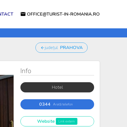
NTACT
OFFICE@TURIST-IN-ROMANIA.RO
județul
PRAHOVA
Info
Hotel
0344
Arată telefon
Website
Link extern