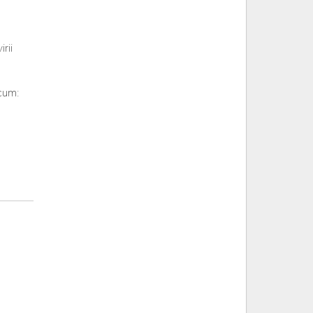
rii
cum: