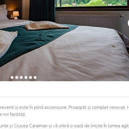
a revenit și este în plină ascensiune. Proaspăt și complet renovat, 
noi facilități.
unte și Crucea Caraiman și vă oferă o oază de liniște în lumea agit