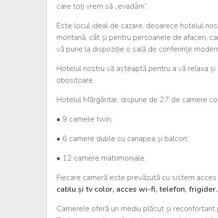
care toți vrem să „evadăm”.
Este locul ideal de cazare, deoarece hotelul nost
montană, cât și pentru persoanele de afaceri, care
vă pune la dispoziție o sală de conferințe modern
Hotelul nostru vă așteaptă pentru a vă relaxa și 
obositoare.
Hotelul Mărgăritar, dispune de 27 de camere co
• 9 camere twin;
• 6 camere duble cu canapea și balcon;
• 12 camere matrimoniale.
Fiecare cameră este prevăzută cu sistem acces 
cablu și tv color, acces wi-fi, telefon, frigider.
Camerele oferă un mediu plăcut și reconfortant pen