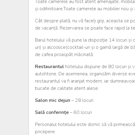
Toate camerele au fost atent amenajate, mobilate 
și odihnitoare.Toate camerele au mobilier nou și
Cât despre plată, nu vă faceți griji, aceasta se
de vacanță. Rezervarea se poate face rapid la
Barul hotelului vă pune la dispoziție 14 locuri și 
uri) și alcoolice(cocktail-uri și o gamă largă de 
de cafea proaspăt măcinată.
Restaurantul
hotelului dispune de 80 locuri și v
autohtone. De asemenea, organizăm diverse eveni
restaurantul va fi aranjat modern, iar dumneavoas
bucate de calitate atent alese.
Salon mic dejun
– 28 locuri
Sală conferințe
– 60 locuri
Personalul hotelului este dornic să vă primească,
pricepere.