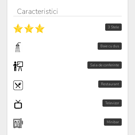
Caracteristici
3 Stele
Baie cu dus
Sala de conferinte
Restaurant
Televizor
Minibar