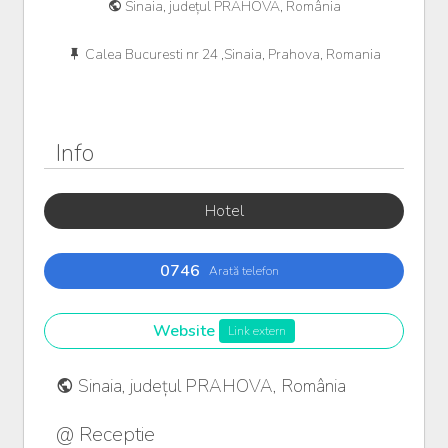
Sinaia, județul PRAHOVA, România
Calea Bucuresti nr 24 ,Sinaia, Prahova, Romania
Info
Hotel
0746
Arată telefon
Website
Link extern
Sinaia, județul PRAHOVA, România
@ Receptie