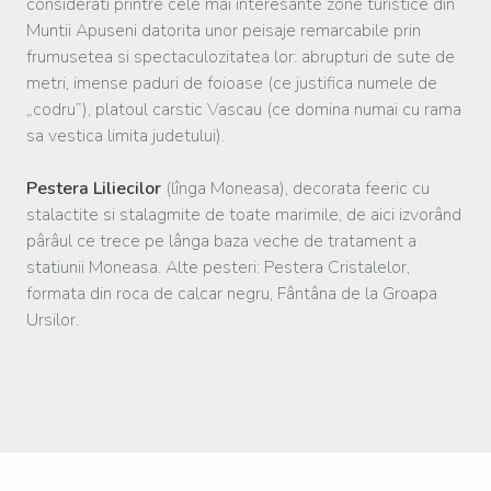
considerati printre cele mai interesante zone turistice din
Muntii Apuseni datorita unor peisaje remarcabile prin
frumusetea si spectaculozitatea lor: abrupturi de sute de
metri, imense paduri de foioase (ce justifica numele de
„codru”), platoul carstic Vascau (ce domina numai cu rama
sa vestica limita judetului).
Pestera Liliecilor
(lînga Moneasa), decorata feeric cu
stalactite si stalagmite de toate marimile, de aici izvorând
pârâul ce trece pe lânga baza veche de tratament a
statiunii Moneasa. Alte pesteri: Pestera Cristalelor,
formata din roca de calcar negru, Fântâna de la Groapa
Ursilor.