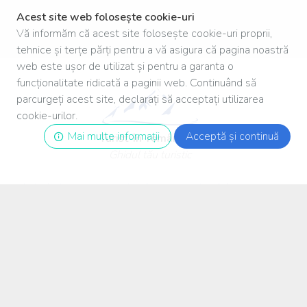
Acest site web folosește cookie-uri
Vă informăm că acest site folosește cookie-uri proprii,
tehnice și terțe părți pentru a vă asigura că pagina noastră
web este ușor de utilizat și pentru a garanta o
funcționalitate ridicată a paginii web. Continuând să
parcurgeți acest site, declarați să acceptați utilizarea
cookie-urilor.
Mai multe informații
Acceptă și continuă
Turist
-
în
-
românia
.ro
Ghidul tău turistic
Autoritatea pentru protecția consumatorului
Facebook
Termeni și conditii de utilizare
Politică de confidențialitate
Politică COOKIE
© 2019. Toate drepturile sunt rezervate.