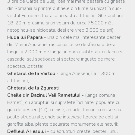
3 ore de Garda de Sus), cea mai mare pestera cu gheata
din Romania si printre putinele din lume si unicat în sud-
vestul Europei situata la aceasta altitudine. Ghetarul are
18-20 m grosime si un volum de circa 75.000 m3,
netopindu-se niciodata, desi are vreo 3.000 de ani);
Huda lui Papara
- una din cele mai interesante pesteri
din Muntii Apuseni-Trascaului ce se desfasoara de-a
lungul a 2.000 m pe langa un parau subteran, cu lacuri si
cascade, sali spatioase si sectoare înguste de mare
spectaculozitate;
Ghetarul de la Vartop
- langa Arieseni, (la 1.300 m
altitudine);
Ghetarul de la Zgurast
i
Cheile din Bazinul Vaii Rametului -
(langa comuna
Ramet), cu abrupturi si suprafete înclinate, populate cu
guri de pesteri (47), cu nise, arcade, turnuri, cornise sau
polite structurale, unde se întalnesc floarea de colt si
garofita alba, plante declarate monumente ale naturii;
Defileul Ariesului
- cu abrupturi, creste, pesteri, unul