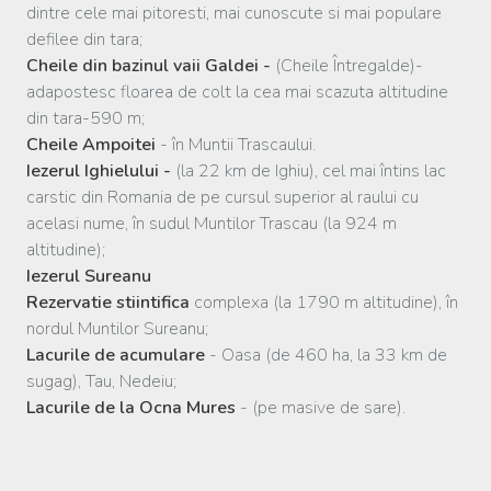
dintre cele mai pitoresti, mai cunoscute si mai populare
defilee din tara;
Cheile din bazinul vaii Galdei -
(Cheile Întregalde)-
adapostesc floarea de colt la cea mai scazuta altitudine
din tara-590 m;
Cheile Ampoitei
- în Muntii Trascaului.
Iezerul Ighielului -
(la 22 km de Ighiu), cel mai întins lac
carstic din Romania de pe cursul superior al raului cu
acelasi nume, în sudul Muntilor Trascau (la 924 m
altitudine);
Iezerul Sureanu
Rezervatie stiintifica
complexa (la 1790 m altitudine), în
nordul Muntilor Sureanu;
Lacurile de acumulare
- Oasa (de 460 ha, la 33 km de
sugag), Tau, Nedeiu;
Lacurile de la Ocna Mures
- (pe masive de sare).