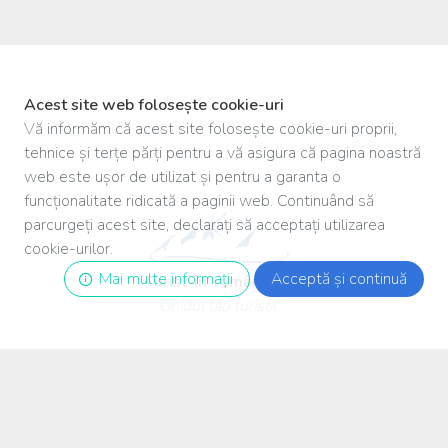
Acest site web folosește cookie-uri
Vă informăm că acest site folosește cookie-uri proprii,
tehnice și terțe părți pentru a vă asigura că pagina noastră
web este ușor de utilizat și pentru a garanta o
funcționalitate ridicată a paginii web. Continuând să
parcurgeți acest site, declarați să acceptați utilizarea
cookie-urilor.
Mai multe informații
Acceptă și continuă
Turist
-
în
-
românia
.ro
Ghidul tău turistic
Autoritatea pentru protecția consumatorului
Facebook
Termeni și conditii de utilizare
Politică de confidențialitate