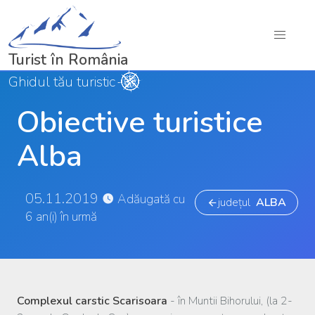
Turist în România
Ghidul tău turistic
Obiective turistice
Alba
05.11.2019
Adăugată cu
județul
ALBA
6 an(i) în urmă
Complexul carstic Scarisoara
- în Muntii Bihorului, (la 2-