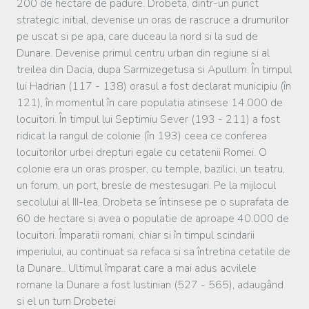
200 de hectare de padure. Drobeta, dintr-un punct
strategic initial, devenise un oras de rascruce a drumurilor
pe uscat si pe apa, care duceau la nord si la sud de
Dunare. Devenise primul centru urban din regiune si al
treilea din Dacia, dupa Sarmizegetusa si Apullum. În timpul
lui Hadrian (117 - 138) orasul a fost declarat municipiu (în
121), în momentul în care populatia atinsese 14.000 de
locuitori. În timpul lui Septimiu Sever (193 - 211) a fost
ridicat la rangul de colonie (în 193) ceea ce conferea
locuitorilor urbei drepturi egale cu cetatenii Romei. O
colonie era un oras prosper, cu temple, bazilici, un teatru,
un forum, un port, bresle de mestesugari. Pe la mijlocul
secolului al III-lea, Drobeta se întinsese pe o suprafata de
60 de hectare si avea o populatie de aproape 40.000 de
locuitori. Împaratii romani, chiar si în timpul scindarii
imperiului, au continuat sa refaca si sa întretina cetatile de
la Dunare.. Ultimul împarat care a mai adus acvilele
romane la Dunare a fost Iustinian (527 - 565), adaugând
si el un turn Drobetei