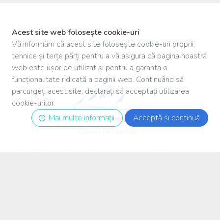
Acest site web folosește cookie-uri
Vă informăm că acest site folosește cookie-uri proprii,
tehnice și terțe părți pentru a vă asigura că pagina noastră
web este ușor de utilizat și pentru a garanta o
funcționalitate ridicată a paginii web. Continuând să
parcurgeți acest site, declarați să acceptați utilizarea
cookie-urilor.
Mai multe informații
Acceptă și continuă
Turist
-
în
-
românia
.ro
Ghidul tău turistic
Autoritatea pentru protecția consumatorului
Facebook
Termeni și conditii de utilizare
Politică de confidențialitate
Politică COOKIE