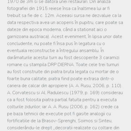
1970 de 3m si se datora unei restaurari. Din analiza
fotografiei din 1915 reiese însa ca înaltimea lui ar fi
trebuit sa fie de c. 12m. Aceeasi sursa ne dezvaluie ca la
data respectiva avea un acoperis în pupitru, care poate sa
dateze din epoca moderna, când a stationat aici o
garnizoana austriaca). Acest eveniment, în lipsa unor date
concludente, nu poate fi însa pus în legatura cu o
eventuala reconstructie a întregului ansamblu. În
darâmaturile acestui turn au fost descoperite 3 caramizi
romane cu stampila DRP DIERNA. Toate cele trei turnuri
au fost construite din piatra bruta legata cu mortar de o
foarte buna calitate, piatra fiind poate extrasa dintr-o
cariera de calcar din apropiere (A. A. Rusu, 2006, p. 110).
A. Corvatescu si Al. Radulescu (1979, p. 169) considerau
ca a fost folosita piatra partial fatuita pentru a executa
colturile zidurilor; iar A. A. Rusu (2006, p. 162) crede ca
pe baza tehnicii de executie pot fi gasite analogii cu
fortificatiile de la Brasov-Sprenghi, Soimos si Sinteu,
considerându-le drept „decoratii realizate cu coltare din