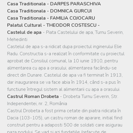
Casa Traditionala - DARPES PARASCHIVA
Casa Traditionala - DOMNICA GURCUI
Casa Traditionala - FAMILIA COJOCARU
Palatul Cultural - THEODOR COSTESCU -
Castelul de apa
- Piata Castelului de apa, Turnu Severin,
Mehedinti
Castelul de apa s-a ridicat dupa proiectul inginerului Elie
Radu. Constructia s-a realizat în conformitate cu proiectul
aprobat de Consiliul comunal, la 10 iunie 1910, pentru
alimentarea cu apa a orasului, alimentarea facându-se
direct din Dunare. Castelul de apa va fi terminat în 1913,
dar inaugurarea se va face abia în 1914, când s-a pus în
functiune întregul sistem al alimentarii cu apa a orasului.
Castrul Roman Drobeta
- Drobeta Turnu Severin, Str.
Independentei, nr. 2, România
Castrul Drobeta a fost prima cetate din piatra ridicata în
Dacia (103-105), un castru roman de aparare, initial fiind
construit pentru a adaposti 500 de soldati care asigurau
paza podului. Se vad si azi fundatiile (refacute de