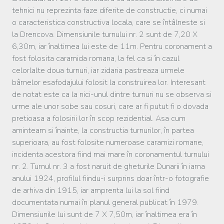
tehnici nu reprezinta faze diferite de constructie, ci numai
o caracteristica constructiva locala, care se întâlneste si
la Drencova. Dimensiunile turnului nr. 2 sunt de 7,20 X
6,30m, iar înaltimea lui este de 11m. Pentru coronament a
fost folosita caramida romana, la fel ca si în cazul
celorlalte doua turnuri, iar zidaria pastreaza urmele
bârnelor esafodajului folosit la construirea lor. Interesant
de notat este ca la nici-unul dintre turnuri nu se observa si
urme ale unor sobe sau cosuri, care ar fi putut fi o dovada
pretioasa a folosirii lor în scop rezidential. Asa cum
aminteam si înainte, la constructia turnurilor, în partea
superioara, au fost folosite numeroase caramizi romane,
incidenta acestora fiind mai mare în coronamentul turnului
nr. 2. Turnul nr. 3 a fost naruit de gheturile Dunarii în iarna
anului 1924, profilul fiindu-i surprins doar într-o fotografie
de arhiva din 1915, iar amprenta lui la sol fiind
documentata numai în planul general publicat în 1979.
Dimensiunile lui sunt de 7 X 7,50m, iar înaltimea era în