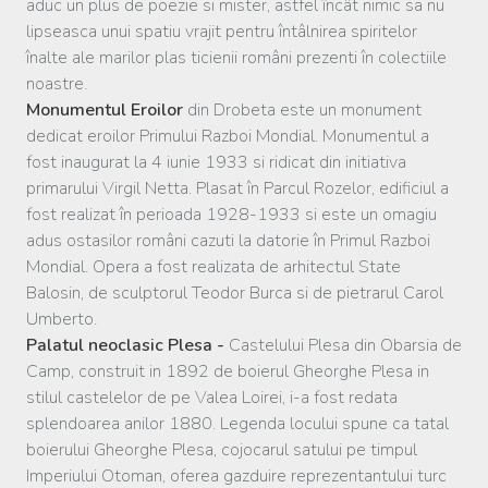
aduc un plus de poezie si mister, astfel încât nimic sa nu
lipseasca unui spatiu vrajit pentru întâlnirea spiritelor
înalte ale marilor plas ticienii români prezenti în colectiile
noastre.
Monumentul Eroilor
din Drobeta este un monument
dedicat eroilor Primului Razboi Mondial. Monumentul a
fost inaugurat la 4 iunie 1933 si ridicat din initiativa
primarului Virgil Netta. Plasat în Parcul Rozelor, edificiul a
fost realizat în perioada 1928-1933 si este un omagiu
adus ostasilor români cazuti la datorie în Primul Razboi
Mondial. Opera a fost realizata de arhitectul State
Balosin, de sculptorul Teodor Burca si de pietrarul Carol
Umberto.
Palatul neoclasic Plesa -
Castelului Plesa din Obarsia de
Camp, construit in 1892 de boierul Gheorghe Plesa in
stilul castelelor de pe Valea Loirei, i-a fost redata
splendoarea anilor 1880. Legenda locului spune ca tatal
boierului Gheorghe Plesa, cojocarul satului pe timpul
Imperiului Otoman, oferea gazduire reprezentantului turc