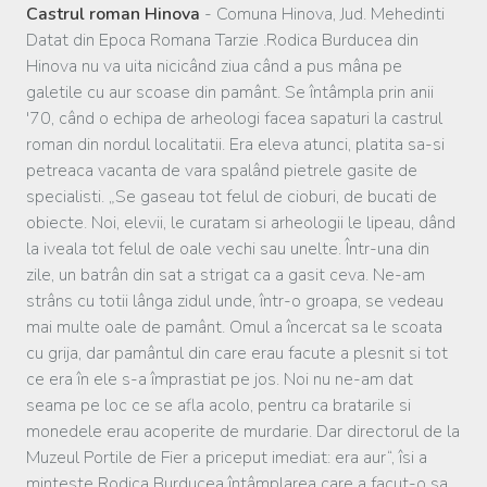
Castrul roman Hinova
- Comuna Hinova, Jud. Mehedinti
Datat din Epoca Romana Tarzie .Rodica Burducea din
Hinova nu va uita nicicând ziua când a pus mâna pe
galetile cu aur scoase din pamânt. Se întâmpla prin anii
'70, când o echipa de arheologi facea sapaturi la castrul
roman din nordul localitatii. Era eleva atunci, platita sa-si
petreaca vacanta de vara spalând pietrele gasite de
specialisti. „Se gaseau tot felul de cioburi, de bucati de
obiecte. Noi, elevii, le curatam si arheologii le lipeau, dând
la iveala tot felul de oale vechi sau unelte. Într-una din
zile, un batrân din sat a strigat ca a gasit ceva. Ne-am
strâns cu totii lânga zidul unde, într-o groapa, se vedeau
mai multe oale de pamânt. Omul a încercat sa le scoata
cu grija, dar pamântul din care erau facute a plesnit si tot
ce era în ele s-a împrastiat pe jos. Noi nu ne-am dat
seama pe loc ce se afla acolo, pentru ca bratarile si
monedele erau acoperite de murdarie. Dar directorul de la
Muzeul Portile de Fier a priceput imediat: era aur“, îsi a
minteste Rodica Burducea întâmplarea care a facut-o sa