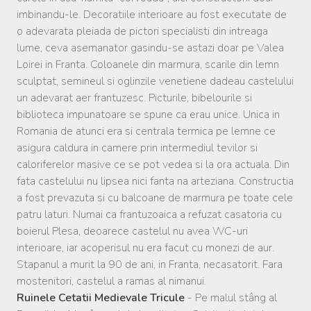
imbinandu-le. Decoratiile interioare au fost executate de
o adevarata pleiada de pictori specialisti din intreaga
lume, ceva asemanator gasindu-se astazi doar pe Valea
Loirei in Franta. Coloanele din marmura, scarile din lemn
sculptat, semineul si oglinzile venetiene dadeau castelului
un adevarat aer frantuzesc. Picturile, bibelourile si
biblioteca impunatoare se spune ca erau unice. Unica in
Romania de atunci era si centrala termica pe lemne ce
asigura caldura in camere prin intermediul tevilor si
caloriferelor masive ce se pot vedea si la ora actuala. Din
fata castelului nu lipsea nici fanta na arteziana. Constructia
a fost prevazuta si cu balcoane de marmura pe toate cele
patru laturi. Numai ca frantuzoaica a refuzat casatoria cu
boierul Plesa, deoarece castelul nu avea WC-uri
interioare, iar acoperisul nu era facut cu monezi de aur.
Stapanul a murit la 90 de ani, in Franta, necasatorit. Fara
mostenitori, castelul a ramas al nimanui.
Ruinele Cetatii Medievale Tricule
- Pe malul stâng al