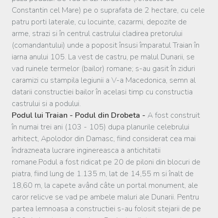
Constantin cel Mare) pe o suprafata de 2 hectare, cu cele
patru porti laterale, cu locuinte, cazarmi, depozite de
arme, strazi si în centrul castrului cladirea pretorului
(comandantului) unde a poposit însusi împaratul Traian în
iarna anului 105. La vest de castru, pe malul Dunarii, se
vad ruinele termelor (bailor) romane; s-au gasit în ziduri
caramizi cu stampila legiunii a V-a Macedonica, semn al
datarii constructiei bailor în acelasi timp cu constructia
castrului si a podului.
Podul lui Traian -
Podul din Drobeta -
A fost construit
în numai trei ani (103 - 105) dupa planurile celebrului
arhitect, Apolodor din Damasc, fiind considerat cea mai
îndrazneata lucrare inginereasca a antichitatii
romane.Podul a fost ridicat pe 20 de piloni din blocuri de
piatra, fiind lung de 1.135 m, lat de 14,55 m si înalt de
18,60 m, la capete având câte un portal monument, ale
caror relicve se vad pe ambele maluri ale Dunarii. Pentru
partea lemnoasa a constructiei s-au folosit stejarii de pe