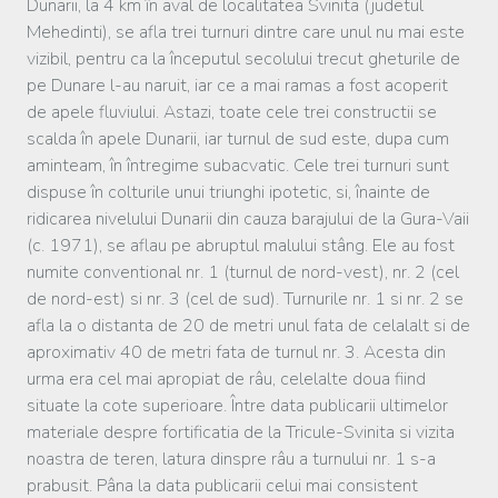
Dunarii, la 4 km în aval de localitatea Svinita (judetul
Mehedinti), se afla trei turnuri dintre care unul nu mai este
vizibil, pentru ca la începutul secolului trecut gheturile de
pe Dunare l-au naruit, iar ce a mai ramas a fost acoperit
de apele fluviului. Astazi, toate cele trei constructii se
scalda în apele Dunarii, iar turnul de sud este, dupa cum
aminteam, în întregime subacvatic. Cele trei turnuri sunt
dispuse în colturile unui triunghi ipotetic, si, înainte de
ridicarea nivelului Dunarii din cauza barajului de la Gura-Vaii
(c. 1971), se aflau pe abruptul malului stâng. Ele au fost
numite conventional nr. 1 (turnul de nord-vest), nr. 2 (cel
de nord-est) si nr. 3 (cel de sud). Turnurile nr. 1 si nr. 2 se
afla la o distanta de 20 de metri unul fata de celalalt si de
aproximativ 40 de metri fata de turnul nr. 3. Acesta din
urma era cel mai apropiat de râu, celelalte doua fiind
situate la cote superioare. Între data publicarii ultimelor
materiale despre fortificatia de la Tricule-Svinita si vizita
noastra de teren, latura dinspre râu a turnului nr. 1 s-a
prabusit. Pâna la data publicarii celui mai consistent