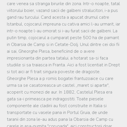
care venea sa stranga birurile din zona. Intr-o noapte, tatal
viitorului boier, vazand sacii de galbeni stralucitori, i-a pus
gand rau turcului. Cand acesta a apucat drumul catre
Istanbul, cojocarul impreuna cu cativa amici l-au urmarit, iar
intr-o noapte l-au omorat si i-au furat sacii de galbeni. La
putin timp, cojocarul a cumparat peste 500 ha de pamant
in Obarsia de Camp si in Cetate-Dolj. Unul dintre cei doi fii
ai sai, Gheorghe Plesa, beneficiind de o avere
impresionanta din partea tatalui, a hotarat sa-si faca
studiile si sa traiasca in Franta. Aici a fost licentiat in Drept
si tot aici ar fi trait singura poveste de dragoste.
Gheorghe Plesa a p romis bogatei frantuzoaice cu care
urma sa se casatoreasca un castel ,,maret si aparte",
acoperit cu monezi de aur. In 1882, Castelul Plesa era
gata sa-i primeasca pe indragostiti. Toate piesele
componente ale cladirii au fost construite in Italia si
transportate cu vasele pana in Portul Gruia, de unde
taranii din zona le-au adus pana la Obarsia de Camp cu
carele in asa-numita "corvoada", aici constructorii doar