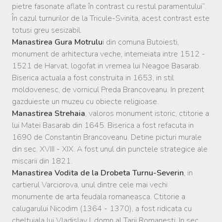
pietre fasonate aflate în contrast cu restul paramentului”.
În cazul turnurilor de la Tricule-Svinita, acest contrast este
totusi greu sesizabil.
Manastirea Gura Motrulu
i din comuna Butoiesti,
monument de arhitectura veche, intemeiata intre 1512 -
1521 de Harvat, logofat in vremea lui Neagoe Basarab.
Biserica actuala a fost construita in 1653, in stil
moldovenesc, de vornicul Preda Brancoveanu. In prezent
gazduieste un muzeu cu obiecte religioase.
Manastirea Strehaia
, valoros monument istoric, ctitorie a
lui Matei Basarab din 1645. Biserica a fost refacuta in
1690 de Constantin Brancoveanu. Detine picturi murale
din sec. XVIII - XIX. A fost unul din punctele strategice ale
miscarii din 1821.
Manastirea Vodita de la Drobeta Turnu-Severin
, in
cartierul Varciorova, unul dintre cele mai vechi
monumente de arta feudala romaneasca. Ctitorie a
calugarului Nicodim (1364 - 1370), a fost ridicata cu
cheltuiala lui Vladislav I, domn al Tarii Romanesti. In sec.