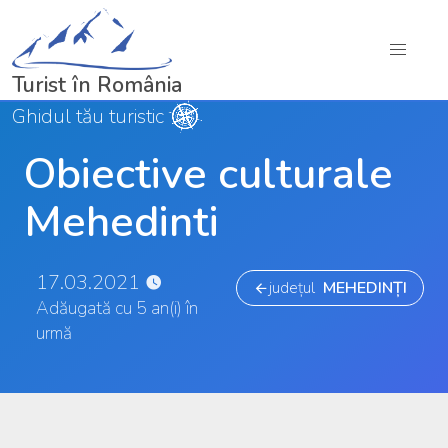
Turist în România
Ghidul tău turistic
Obiective culturale
Mehedinti
17.03.2021
județul
MEHEDINȚI
Adăugată cu 5 an(i) în
urmă