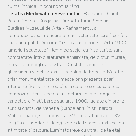
nu mai închida un ochi nopti la rând.
Cetatea Medievala a Severinului
- Bulevardul Carol I,in
Parcul General Dragalina , Drobeta Turnu Severin
Cladirea Muzeului de Arta - Rafinamentul si
somptuozitatea interioarelor sunt valentele care îi confera
alura unui palat. Decoruri în stucaturi baroce si Arta 1900,
lambriuri sculptate în lemn de stejar cu frize aurite, sunt
completate, într-o alaturare echilibrata, de picturi murale,
mozaicuri de oglinzi si vitralii. Cristalul venetian în
glasvanduri si oglinzi dau un surplus de bogatie. Maretie,
chiar monumentalitate primeste prin prezenta scarii
interioare (Scara interioara) si a coloanelor cu capiteluri
compozite. Pentru eclerajul nocturn am ales bogate
candelabre în stil baroc sau arta 1900, lucrate din bronz
aurit si cristal de Venetia (Candelabru în stil baroc).
Mobilier baroc, stil Ludovic al XV - lea si Ludovic al XVI-
lea (Sala Theodor Pallady), sobe de teracota italiana, dau
intimitate si caldura. Luminatoarele cu vitralii de la etaj