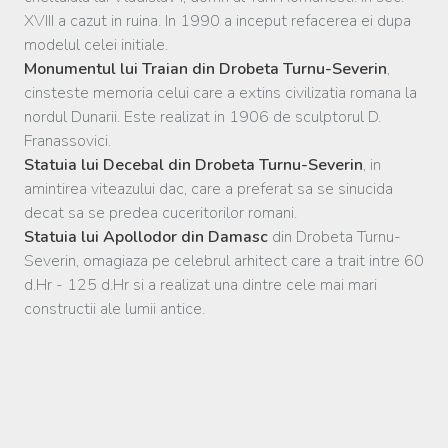
XVIII a cazut in ruina. In 1990 a inceput refacerea ei dupa
modelul celei initiale.
Monumentul lui Traian din Drobeta Turnu-Severin
,
cinsteste memoria celui care a extins civilizatia romana la
nordul Dunarii. Este realizat in 1906 de sculptorul D.
Franassovici.
Statuia lui Decebal din Drobeta Turnu-Severin
, in
amintirea viteazului dac, care a preferat sa se sinucida
decat sa se predea cuceritorilor romani.
Statuia lui Apollodor din Damasc
din Drobeta Turnu-
Severin, omagiaza pe celebrul arhitect care a trait intre 60
d.Hr - 125 d.Hr si a realizat una dintre cele mai mari
constructii ale lumii antice.