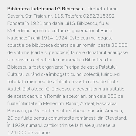
Biblioteca Judeteana I.G.Bibicescu -
Drobeta Turnu
Severin, Str. Traian, nr. 115, Telefon: 0252/315682
Fondata în 1921 prin dania lui I.G. Bibicescu, fiu al
Mehedintiului, om de cultura si guvernator al Bancii
Nationale în anii 1914-1924. Este cea mai bogata
colectie de biblioteca donata de un român, peste 30.000
de volume (carte si periodice) la care donatorul adaugase
si o rarisima colectie de numismatica.Biblioteca lui
Bibicescu a fost organizata în aripa de est a Palatului
Cultural, curând s-a îmbogatit cu noi colectii, luându-si
totodata misiunea de a înfiinta o vasta retea de filiale.
Astfel, Biblioteca I.G. Bibicescu a devenit prima institutie
de acest cadru din România acelor ani, prin cele 250 de
filiale înfiintate în Mehedinti, Banat, Ardeal, Basarabia,
Bucovina, pe Valea Timocului sârbesc, dar si în America,
20 de filiale pentru comunitatile românesti din Cleveland.
În 1929, numarul cartilor trimise la filiale ajunsese la
124.000 de volume.