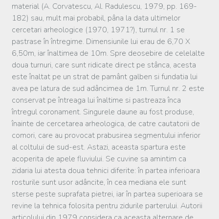
material (A. Corvatescu, Al. Radulescu, 1979, pp. 169-
182) sau, mult mai probabil, pâna la data ultimelor
cercetari arheologice (1970, 1971?), turnul nr. 1 se
pastrase în întregime. Dimensiunile lui erau de 6,70 X
6,50m, iar înaltimea de 10m. Spre deosebire de celelalte
doua turnuri, care sunt ridicate direct pe stânca, acesta
este înaltat pe un strat de pamânt galben si fundatia lui
avea pe latura de sud adâncimea de 1m. Turnul nr. 2 este
conservat pe întreaga lui înaltime si pastreaza înca
întregul coronament. Singurele daune au fost produse,
înainte de cercetarea arheologica, de catre cautatorii de
comori, care au provocat prabusirea segmentului inferior
al coltului de sud-est. Astazi, aceasta spartura este
acoperita de apele fluviului. Se cuvine sa amintim ca
zidaria lui atesta doua tehnici diferite: în partea inferioara
rosturile sunt usor adâncite, în cea mediana ele sunt
sterse peste suprafata pietrei, iar în partea superioara se
revine la tehnica folosita pentru zidurile parterului. Autorii
articolului din 1979 considera ca aceasta alternare de