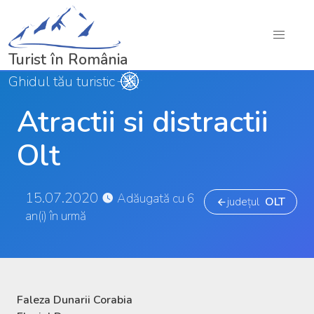
Turist în România
Ghidul tău turistic
Atractii si distractii
Olt
15.07.2020
Adăugată cu 6
județul
OLT
an(i) în urmă
Faleza Dunarii Corabia