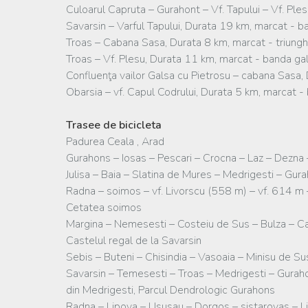
Culoarul Capruta – Gurahont – Vf. Tapului – Vf. Pl
Savarsin – Varful Tapului, Durata 19 km, marcat - 
Troas – Cabana Sasa, Durata 8 km, marcat - triung
Troas – Vf. Plesu, Durata 11 km, marcat - banda g
Confluenţa vailor Galsa cu Pietrosu – cabana Sasa,
Obarsia – vf. Capul Codrului, Durata 5 km, marcat 
Trasee de bicicleta
Padurea Ceala , Arad
Gurahons – Iosas – Pescari – Crocna – Laz – Dezna –
Julisa – Baia – Slatina de Mures – Medrigesti – Gura
Radna – soimos – vf. Livorscu (558 m) – vf. 614 m 
Cetatea soimos
Margina – Nemesesti – Costeiu de Sus – Bulza – Capr
Castelul regal de la Savarsin
Sebis – Buteni – Chisindia – Vasoaia – Minisu de Su
Savarsin – Temesesti – Troas – Medrigesti – Gurahon
din Medrigesti, Parcul Dendrologic Gurahons
Radna – Lipova – Ususau – Dorgos – sistarovas – Li