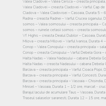
Valea Cladovei – Valea Cersca – creasta principala,
Valea Cladovei – creasta Cladovei – Varful Cap de D
Cladova – Valea Cladovisei – Casoaia, Durata 5 – 
Radna – creasta Radnei – Varful Crucea siganului, D
soimos – Valea soimosului – creasta principala – Ca
soimos – ruinele cetasii soimos – creasta soimosulu
Vf. Highis – creasta Dealul Dubilor – Casoaia, Durat
Milova – creasta Milovei – Varful Ivanisa, Durata 4 
Conop – Valea Conopului – creasta principala – sala
Conop – creasta Conopului – Varful Debela Gora – c
Halta Nadas – Valea Nadasului – cabana Debela Gor
Halta Nadas – creasta Nadasului – cabana Debela G
Barzava – creasta principala – Varful Cioaca Popii,
Barzava – creasta principala – Varful Concesti, Dur
Barzava – creasta principala – Vasoaia – Chisindia,
Minisel – Vasoaia, Durata 1 – 1/2 ore, marcat - cru
Barajul lacului de acumulare Taus – Vasoaia, Durata
Traseul salaselor saranesti, Durata 12 – 15 ore, m