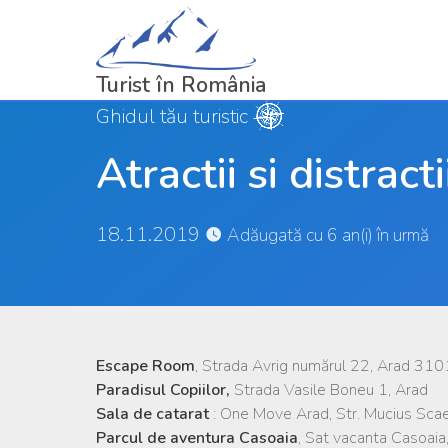
Turist în România
Ghidul tău turistic
Atractii si distract
18.11.2019
Adăugată cu 6 an(i) în urmă
Escape Room
, Strada Avrig numărul 22, Arad 31
Paradisul Copiilor,
Strada Vasile Boneu 1, Arad
Sala de catarat
: One Move Arad, Str. Mucius Scae
Parcul de aventura Casoaia
, Sat vacanta Casoaia,