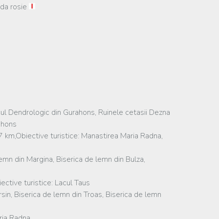
nda rosie
cul Dendrologic din Gurahons, Ruinele cetasii Dezna
rahons
 km,Obiective turistice: Manastirea Maria Radna,
emn din Margina, Biserica de lemn din Bulza,
ctive turistice: Lacul Taus
sin, Biserica de lemn din Troas, Biserica de lemn
ria Radna