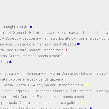
- triunghi albastru
ii – vf. Gaina (1486 m), Durata 6-7 ore, marcat - banda albastra
ti – Bodesti – Lestioara – Halmagiu, Durata 6-7 ore, marcat - pu
almagiu, Durata 4 ore, marcat - punct albastru
bata Mare, Durata , marcat - banda rosie
Moma, Durata , marcat - banda albastra
bastru
c – Vf. Arsura – Vf. Momusa – Vf. Moma, Durata 16-18 ore, marcat 
rata 5-6 ore, marcat - banda galbena
 – Dezna, Durata 3 – 4 ore, marcat - banda galbena
 valea Meghiesului – Moneasa, Durata 4-5 ore, marcat - punct 
rful Izoiu, Durata 4-5 ore, marcat - banda albastra
 principala, Durata 1 ora, marcat - cruce galbena
principala, Durata 3-4 ore, marcat - triunghi albastru