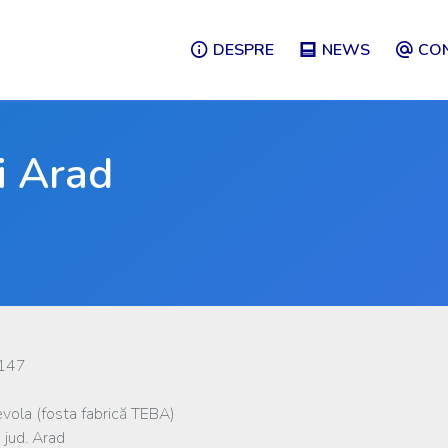
DESPRE
NEWS
CO
ii Arad
0147
vola (fosta fabrică TEBA)
 jud. Arad