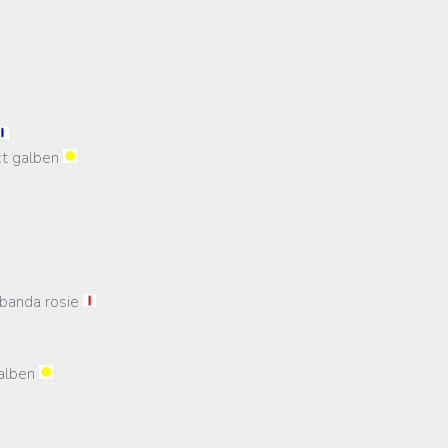
nct galben
- banda rosie
galben