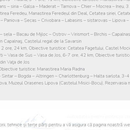
ns – siria – Galsa – Maderat – Tarnova – Chier – Mocrea – Ineu, 3 
irea Feredeu, Manastirea Feredeul din Deal, Cetatea siriei, Cetat
e – Paniova – Secas – Crivobara – Labasins – sistarovas – Lipova –
 sela – Bacau de Mijloc – Ostrov – Virismort – Birchis – Capalnas
in Capalnaş, Castelul regal de la Savarsin
 2 ore, 24 km, Obiective turistice: Cetatea Fagetului, Castel Moci
i – Vasa de Sus – Vasa de Jos, 6-7 ore, 42 km, Obiective turistice:
din Vaţa de Jos
Obiective turistice: Manastirea Maria Radna
Sintar – Bogda – Altringen – Charlottenburg – Halta sarlota, 3-4 
pova, Muzeul Orasenes Lipova (Castelul Misici-Bocu), Rezervasia n
Autoritatea pentru protecția c
Facebook
ii, tehnice și terțe părți pentru a vă asigura că pagina noastră we