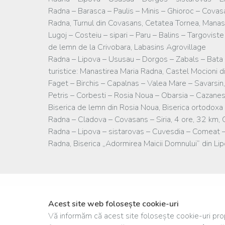
Radna – Barasca – Paulis – Minis – Ghioroc – Covasa
Radna, Turnul din Covasans, Cetatea Tornea, Manast
Lugoj – Costeiu – sipari – Paru – Balins – Targovist
de lemn de la Crivobara, Labasins Agrovillage
Radna – Lipova – Ususau – Dorgos – Zabals – Bata –
turistice: Manastirea Maria Radna, Castel Mocioni d
Faget – Birchis – Capalnas – Valea Mare – Savarsin,
Petris – Corbesti – Rosia Noua – Obarsia – Cazanest
Biserica de lemn din Rosia Noua, Biserica ortodoxa 
Radna – Cladova – Covasans – Siria, 4 ore, 32 km, 
Radna – Lipova – sistarovas – Cuvesdia – Comeat – 
Radna, Biserica „Adormirea Maicii Domnului” din Li
Acest site web folosește cookie-uri
Vă informăm că acest site folosește cookie-uri propr