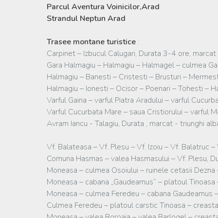
Parcul Aventura Voinicilor,Arad
Strandul Neptun Arad
Trasee montane turistice
:
Carpinet – Izbucul Calugari, Durata 3-4 ore, marcat 
Gara Halmagiu – Halmagiu – Halmagel – culmea Gain
Halmagiu – Banesti – Cristesti – Brusturi – Mermes
Halmagiu – Ionesti – Ocisor – Poenari – Tohesti – H
Varful Gaina – varful Piatra Aradului – varful Cucur
Varful Cucurbata Mare – saua Cristiorului – varful 
Avram Iancu - Talagiu, Durata , marcat - triunghi al
Vf. Balateasa – Vf. Plesu – Vf. Izoiu – Vf. Balatru
Comuna Hasmas – valea Hasmasului – Vf. Plesu, Du
Moneasa – culmea Osoiului – ruinele cetasii Dezna
Moneasa – cabana „Gaudeamus” – platoul Tinoasa –
Moneasa – culmea Feredeu – cabana Gaudeamus – va
Culmea Feredeu – platoul carstic Tinoasa – creasta
Moneasa – valea Boroaia – valea Barlogel – creasta 