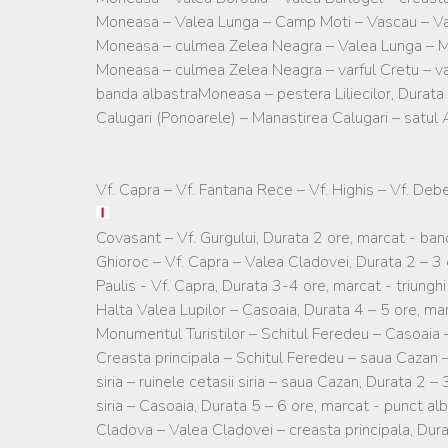
Moneasa – Valea Lunga – Camp Moti – Vascau – Varz
Moneasa – culmea Zelea Neagra – Valea Lunga – Mo
Moneasa – culmea Zelea Neagra – varful Cretu – var
banda albastraMoneasa – pestera Liliecilor, Durat
Calugari (Ponoarele) – Manastirea Calugari – satul 
Vf. Capra – Vf. Fantana Rece – Vf. Highis – Vf. Deb
Covasant – Vf. Gurgului, Durata 2 ore, marcat - ba
Ghioroc – Vf. Capra – Valea Cladovei, Durata 2 – 3
Paulis - Vf. Capra, Durata 3-4 ore, marcat - triungh
Halta Valea Lupilor – Casoaia, Durata 4 – 5 ore, mar
Monumentul Turistilor – Schitul Feredeu – Casoaia 
Creasta principala – Schitul Feredeu – saua Cazan 
siria – ruinele cetasii siria – saua Cazan, Durata 2 
siria – Casoaia, Durata 5 – 6 ore, marcat - punct al
Cladova – Valea Cladovei – creasta principala, Dur