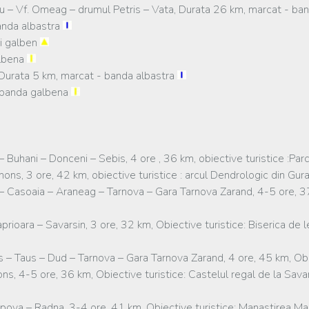
esu – Vf. Omeag – drumul Petris – Vata, Durata 26 km, marcat - ba
banda albastra
hi galben
albena
 Durata 5 km, marcat - banda albastra
- banda galbena
 Buhani – Donceni – Sebis, 4 ore , 36 km, obiective turistice :Par
hons, 3 ore, 42 km, obiective turistice : arcul Dendrologic din Gu
– Casoaia – Araneag – Tarnova – Gara Tarnova Zarand, 4-5 ore, 37
ioara – Savarsin, 3 ore, 32 km, Obiective turistice: Biserica de l
s – Taus – Dud – Tarnova – Gara Tarnova Zarand, 4 ore, 45 km, Obie
s, 4-5 ore, 36 km, Obiective turistice: Castelul regal de la Savar
pova – Radna, 3-4 ore, 41 km, Obiective turistice: Manastirea Ma