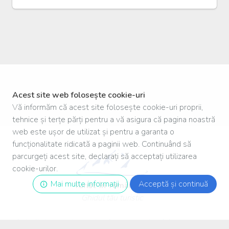
Acest site web folosește cookie-uri
Vă informăm că acest site folosește cookie-uri proprii,
tehnice și terțe părți pentru a vă asigura că pagina noastră
web este ușor de utilizat și pentru a garanta o
funcționalitate ridicată a paginii web. Continuând să
parcurgeți acest site, declarați să acceptați utilizarea
cookie-urilor.
Mai multe informații
Acceptă și continuă
Turist
-
în
-
românia
.ro
Ghidul tău turistic
Autoritatea pentru protecția consumatorului