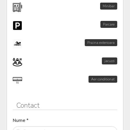
Minibar
Parcare
Piscina exterioara
jacuzzi
Aer conditionat
Contact
Nume *