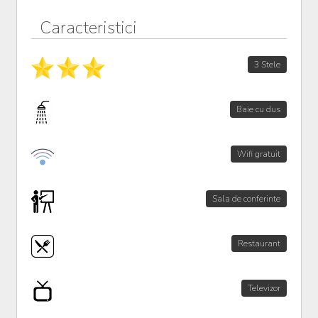
Caracteristici
3 Stele
Baie cu dus
Wifi gratuit
Sala de conferinte
Restaurant
Televizor