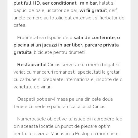
plat full HD
,
aer conditionat, minibar
, halat si
papuci de baie, uscator de par,
wi fii gratuit
, seif,
unele camere au fotoliu pat extensibil si fierbator de
cafea.
Proprietatea dispune de o
sala de conferinte, o
piscina si un jacuzzi in aer liber,
parcare privata
gratuita
, biciclete pentru drumetii.
Restaurantu
l Cincis serveste un meniu bogat si
variat cu mancaruri romanesti, specialitati la gratar
cu carbune si preparate internationale, insotite de o
varietate de vinuri.
Oaspetii pot servi masa pe una din cele doua
terase cu vedere panoramica la lacul Cincis.
Numeroasele obiective turistice din apropiere fac
din aceasta locatie un punct de plecare optim
pentru a le vizita: Manastirea Prislop cu mormantul