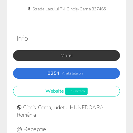
Strada Lacului FN, Cinciș-Cerna 337465
Info
Motel
0254
Arată telefon
Website
Link extern
Cincis-Cerna, județul HUNEDOARA,
România
@ Receptie