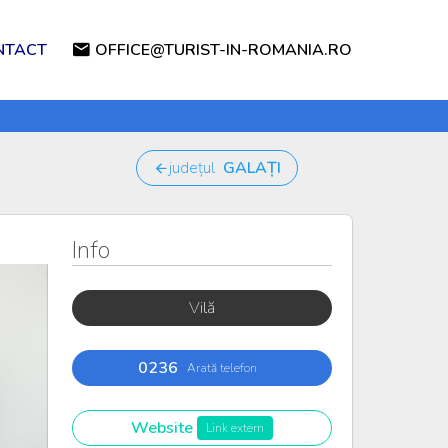
NTACT
OFFICE@TURIST-IN-ROMANIA.RO
județul
GALAȚI
Info
Vilă
0236
Arată telefon
Website
Link extern