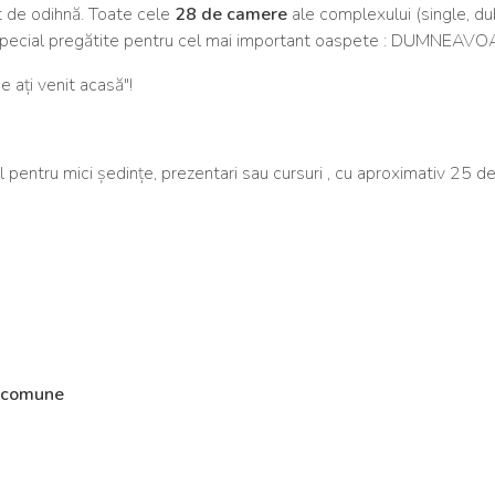
tit de odihnă. Toate cele
28 de camere
ale complexului (single, du
t special pregătite pentru cel mai important oaspete : DUMNEA
e ați venit acasă"!
pentru mici ședințe, prezentari sau cursuri , cu aproximativ 25 de 
le comune