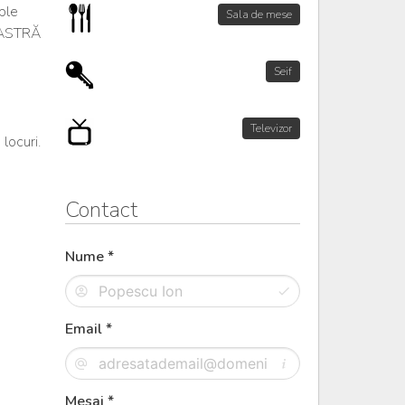
ble
Sala de mese
VOASTRĂ
Seif
Televizor
locuri.
Contact
Nume *
Email *
Mesaj *