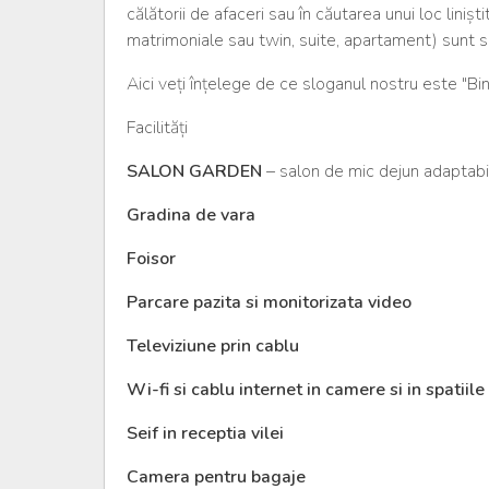
călătorii de afaceri sau în căutarea unui loc liniș
matrimoniale sau twin, suite, apartament) sun
Aici veți înțelege de ce sloganul nostru este "Bin
Facilități
SALON GARDEN
– salon de mic dejun adaptabil 
Gradina de vara
Foisor
Parcare pazita si monitorizata video
Televiziune prin cablu
Wi-fi si cablu internet in camere si in spatii
Seif in receptia vilei
Camera pentru bagaje