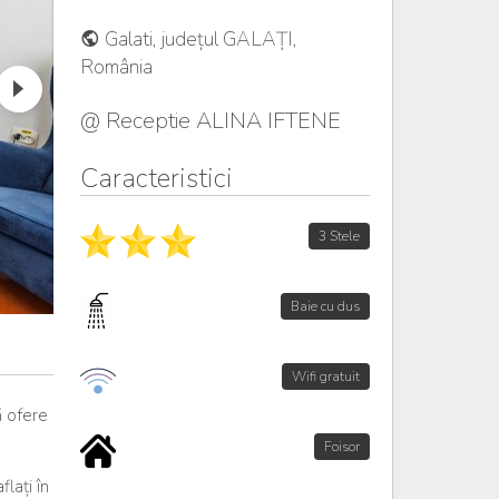
Galati, județul GALAȚI,
România
@ Receptie ALINA IFTENE
Caracteristici
3 Stele
Baie cu dus
Wifi gratuit
ă ofere
Foisor
lați în