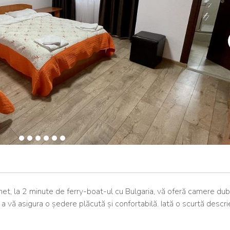
Bechet, la 2 minute de ferry-boat-ul cu Bulgaria, vă oferă camere dub
 vă asigura o ședere plăcută și confortabilă. Iată o scurtă descri