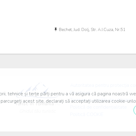
Bechet, Jud. Dolj, Str. A.I.Cuza, Nr.51
Autoritatea pentru protecția c
Facebook
ii, tehnice și terțe părți pentru a vă asigura că pagina noastră we
Termeni și conditii de utilizare
parcurgeți acest site, declarați să acceptați utilizarea cookie-urilo
Turist
-
în
-
românia
.ro
Politică de confidențialitate
Ghidul tău turistic
Politică COOKIE
© 2019. Toate drepturile sunt rezervate.