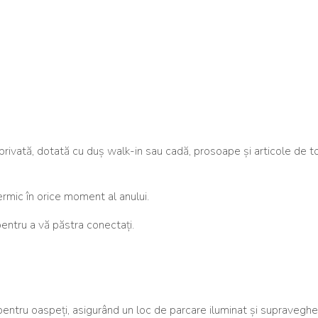
privată, dotată cu duș walk-in sau cadă, prosoape și articole de t
ermic în orice moment al anului.
pentru a vă păstra conectați.
pentru oaspeți, asigurând un loc de parcare iluminat și supravegh