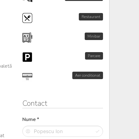
Restaurant
Minibar
Parcare
oaletă
Aer conditionat
Contact
Nume *
eat