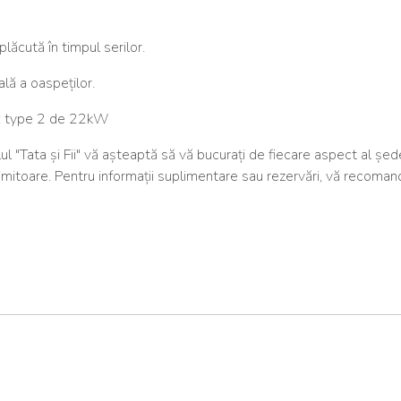
lăcută în timpul serilor.
ală a oaspeților.
: type 2 de 22kW
lul "Tata și Fii" vă așteaptă să vă bucurați de fiecare aspect al șede
mitoare. Pentru informații suplimentare sau rezervări, vă recoma