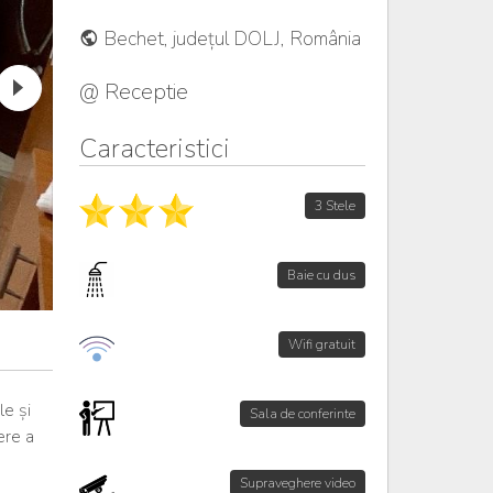
Bechet, județul DOLJ, România
@ Receptie
Caracteristici
3 Stele
Baie cu dus
Wifi gratuit
le și
Sala de conferinte
ere a
Supraveghere video