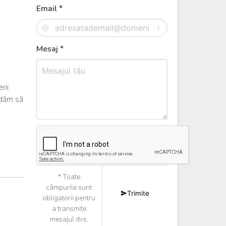
Email *
Mesaj *
rii
ndăm să
* Toate
câmpurile sunt
Trimite
obligatorii pentru
a transmite
mesajul dvs.