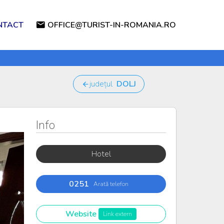
NTACT
OFFICE@TURIST-IN-ROMANIA.RO
județul
DOLJ
Info
Hotel
0251
Arată telefon
Website
Link extern