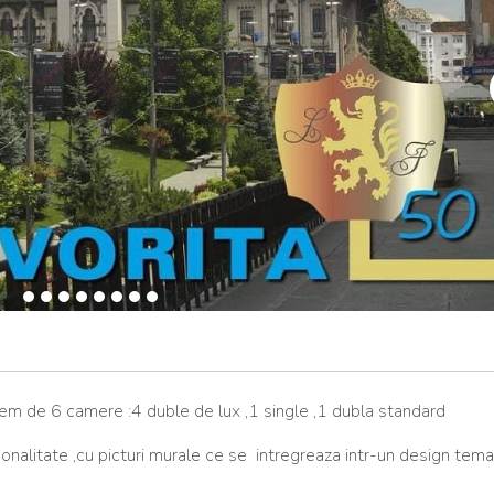
em de 6 camere :4 duble de lux ,1 single ,1 dubla standard
onalitate ,cu picturi murale ce se intregreaza intr-un design tema