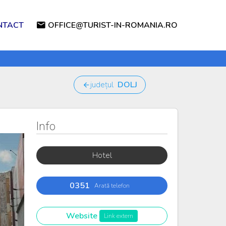
NTACT
OFFICE@TURIST-IN-ROMANIA.RO
județul
DOLJ
Info
Hotel
0351
Arată telefon
Website
Link extern