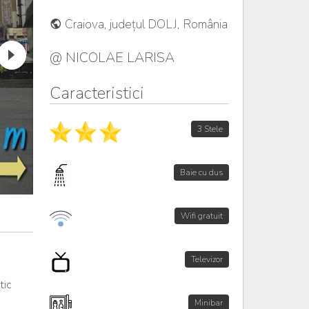
Craiova, județul DOLJ, România
@ NICOLAE LARISA
Caracteristici
3 Stele
Baie cu dus
Wifi gratuit
Televizor
tic
Minibar