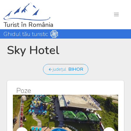
Turist în România
Ghidul tău turistic
Sky Hotel
județul
BIHOR
Poze