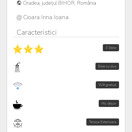
Oradea, județul BIHOR, România
@ Cioara Irina Ioana
Caracteristici
3 Stele
Baie cu dus
Wifi gratuit
Mic dejun
Terasa Exterioara