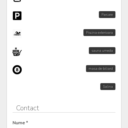
Parcare
Piscina exterioara
sauna umeda
masa de biliard
Salina
Contact
Nume *