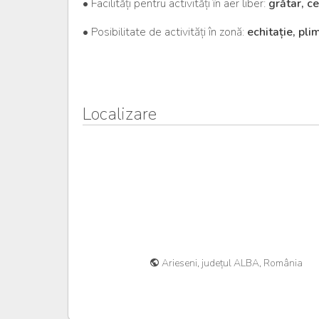
• Facilități pentru activități în aer liber:
grătar, c
• Posibilitate de activități în zonă:
echitație, pli
Localizare
Arieseni, județul ALBA, România