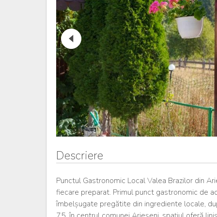
Descriere
Punctul Gastronomic Local Valea Brazilor din Arieșe
fiecare preparat. Primul punct gastronomic de ac
îmbelșugate pregătite din ingrediente locale, d
75, în centrul comunei Arieșeni, spațiul oferă lini