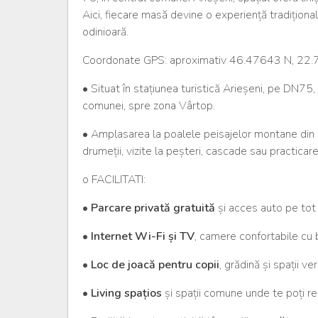
Aici, fiecare masă devine o experiență tradiționa
odinioară.
Coordonate GPS: aproximativ 46.47643 N, 22
• Situat în stațiunea turistică Arieșeni, pe DN75
comunei, spre zona Vârtop.
• Amplasarea la poalele peisajelor montane din M
drumeții, vizite la peșteri, cascade sau practicare
o FACILITATI:
•
Parcare privată gratuită
și acces auto pe tot 
•
Internet Wi-Fi și TV
, camere confortabile cu b
•
Loc de joacă pentru copii
, grădină și spații ve
•
Living spațios
și spații comune unde te poți re