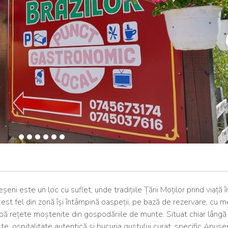
ni este un loc cu suflet, unde tradițiile Țării Moților prind viață î
est fel din zonă își întâmpină oaspeții, pe bază de rezervare, cu 
upă rețete moștenite din gospodăriile de munte. Situat chiar lâng
ște, ospitalitate autentică și bucuria gustului curat, specific Apusen