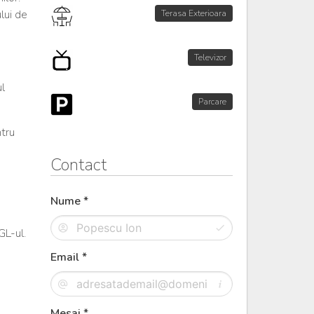
lui de
Terasa Exterioara
Televizor
ul
Parcare
ntru
Contact
Nume *
GL-ul.
Email *
Mesaj *