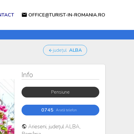
NTACT
OFFICE@TURIST-IN-ROMANIA.RO
județul
ALBA
Info
Pensiune
0745
Arată telefon
Arieseni, județul ALBA,