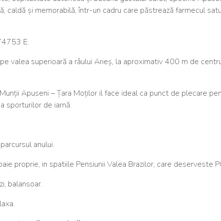
lă, caldă și memorabilă, într-un cadru care păstrează farmecul satu
.74753 E.
, pe valea superioară a râului Arieș, la aproximativ 400 m de centr
unții Apuseni – Țara Moților il face ideal ca punct de plecare pe
a sporturilor de iarnă.
parcursul anului.
aie proprie, in spatiile Pensiunii Valea Brazilor, care deserveste P
rzi, balansoar.
laxa.