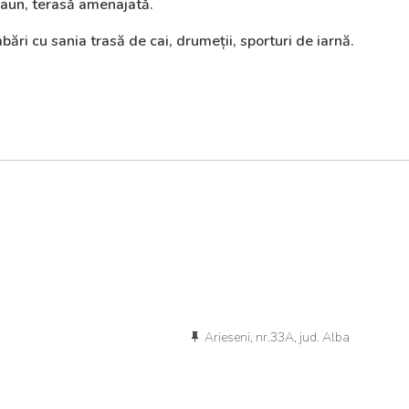
eaun, terasă amenajată.
mbări cu sania trasă de cai, drumeții, sporturi de iarnă.
Arieseni, nr.33A, jud. Alba