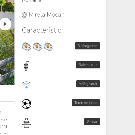
România
@ Mirela Mocan
Caracteristici
3 Margarete
Baie cu dus
Wifi gratuit
Teren de joaca
n
mese
Gratar
ă DN
ilor.