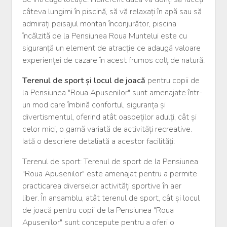
câteva lungimi în piscină, să vă relaxați în apă sau să
admirați peisajul montan înconjurător, piscina
încălzită de la Pensiunea Roua Muntelui este cu
siguranță un element de atracție ce adaugă valoare
experienței de cazare în acest frumos colț de natură.
Terenul de sport și locul de joacă
pentru copii de
la Pensiunea "Roua Apusenilor" sunt amenajate într-
un mod care îmbină confortul, siguranța și
divertismentul, oferind atât oaspeților adulți, cât și
celor mici, o gamă variată de activități recreative.
Iată o descriere detaliată a acestor facilități:
Terenul de sport: Terenul de sport de la Pensiunea
"Roua Apusenilor" este amenajat pentru a permite
practicarea diverselor activități sportive în aer
liber. În ansamblu, atât terenul de sport, cât și locul
de joacă pentru copii de la Pensiunea "Roua
Apusenilor" sunt concepute pentru a oferi o