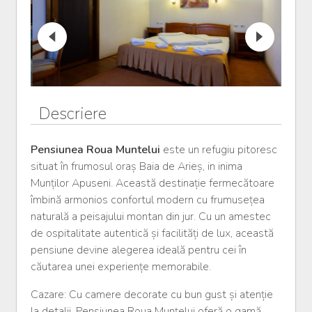
Descriere
Pensiunea Roua Muntelui
este un refugiu pitoresc
situat în frumosul oraș Baia de Arieș, in inima
Munților Apuseni. Această destinație fermecătoare
îmbină armonios confortul modern cu frumusețea
naturală a peisajului montan din jur. Cu un amestec
de ospitalitate autentică și facilități de lux, această
pensiune devine alegerea ideală pentru cei în
căutarea unei experiențe memorabile.
Cazare: Cu camere decorate cu bun gust și atenție
la detalii, Pensiunea Roua Munțelui oferă o gamă