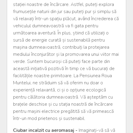
stației noastre de încărcare. Astfel, puteți explora
frumusețile naturii din jur sau puteți pur și simplu să
vă relaxați într-un spațiu plăcut, având încrederea că
vehiculul dumneavoastră va fi gata pentru
următoarea aventură. În plus, știind că utilizați o
sursă de energie curată și sustenabilă pentru
mașina dumneavoastră, contribuiți la protejarea
mediului înconjurător și la promovarea unui viitor mai
verde. Suntem bucuroși că puteți face parte din
această inițiativă pozitivă în timp ce vă bucurați de
facilitățile noastre primitoare. La Pensiunea Roua
Muntelui, ne străduim să vă oferim nu doar o
experiență relaxantă, ci și o opțiune ecologică
pentru călătoria dumneavoastră. Vă așteptăm cu
brațele deschise și cu stația noastră de încărcare
pentru mașini electrice pregătită să vă primească
într-un mod prietenos și sustenabil.
Ciubar incalzit cu aeromasaj -
Imaginați-vă să vă