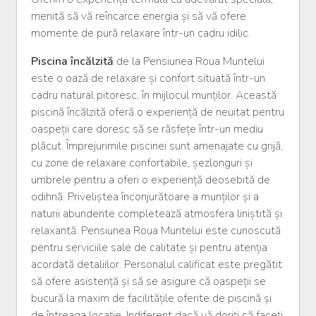
menită să vă reîncarce energia și să vă ofere
momente de pură relaxare într-un cadru idilic.
Piscina încălzită
de la Pensiunea Roua Muntelui
este o oază de relaxare și confort situată într-un
cadru natural pitoresc, în mijlocul munților. Această
piscină încălzită oferă o experiență de neuitat pentru
oaspeții care doresc să se răsfețe într-un mediu
plăcut. Împrejurimile piscinei sunt amenajate cu grijă,
cu zone de relaxare confortabile, șezlonguri și
umbrele pentru a oferi o experiență deosebită de
odihnă. Priveliștea înconjurătoare a munților și a
naturii abundente completează atmosfera liniștită și
relaxantă. Pensiunea Roua Muntelui este cunoscută
pentru serviciile sale de calitate și pentru atenția
acordată detaliilor. Personalul calificat este pregătit
să ofere asistență și să se asigure că oaspeții se
bucură la maxim de facilitățile oferite de piscină și
de întreaga locație. Indiferent dacă vă doriți să faceți