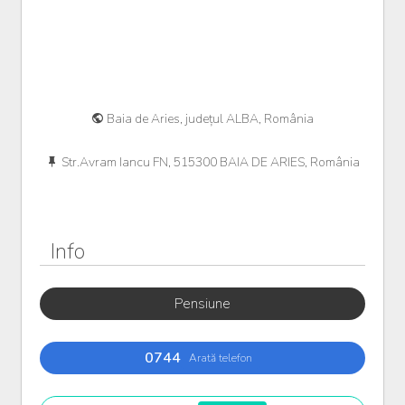
Baia de Aries, județul ALBA, România
Str.Avram Iancu FN, 515300 BAIA DE ARIES, România
Info
Pensiune
0744
Arată telefon