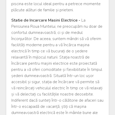
piscina este locul ideal pentru a petrece momente
plăcute alături de familie și prieteni.
Statie de Incarcare Masini Electrice -
La
Pensiunea Roua Muntelui, ne preocupăm nu doar de
confortul dumneavoastră, ci și de mediul
înconjurător. De aceea, suntem mândri să vă oferim
facilități moderne pentru a vă încărca mașina
electrică în timp ce vă bucurați de o ședere
relaxantă în mijlocul naturii. Stația noastră de
încărcare pentru mașini electrice este proiectată
pentru a vă oferi comoditate și flexibilitate în timpul
șederii dumneavoastră. Situată într-un loc ușor
accesibil și sigur, stația de încărcare vă permite să
vă reincărcați vehiculul electric în timp ce vă relaxați
și vă delectați cu facilitățile noastre deosebite.
Indiferent dacă sunteți într-o călătorie de afaceri sau
într-o escapadă de vacanță, știți că mașina
dumneavoastră electrică este în mâinile bune ale