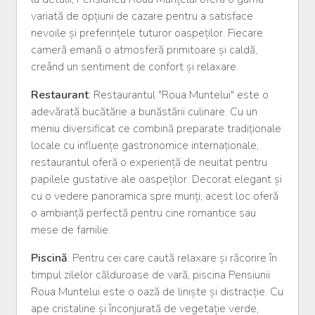
variată de opțiuni de cazare pentru a satisface
nevoile și preferințele tuturor oaspeților. Fiecare
cameră emană o atmosferă primitoare și caldă,
creând un sentiment de confort și relaxare.
Restaurant
: Restaurantul "Roua Muntelui" este o
adevărată bucătărie a bunăstării culinare. Cu un
meniu diversificat ce combină preparate tradiționale
locale cu influențe gastronomice internaționale,
restaurantul oferă o experiență de neuitat pentru
papilele gustative ale oaspeților. Decorat elegant și
cu o vedere panoramica spre munți, acest loc oferă
o ambianță perfectă pentru cine romantice sau
mese de familie.
Piscină
: Pentru cei care caută relaxare și răcorire în
timpul zilelor călduroase de vară, piscina Pensiunii
Roua Muntelui este o oază de liniște și distracție. Cu
ape cristaline și înconjurată de vegetație verde,