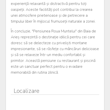
experiență relaxantă și distractivă pentru toți
oaspeții. Aceste facilități pot contribui la crearea
unei atmosfere prietenoase și de petrecere a
timpului liber în mijlocul frumuseții naturale a zonei.
În concluzie, "Pensiunea Roua Muntelui" din Baia de
Arieș reprezintă o destinație idilică pentru cei care
doresc să se delecteze cu priveliști montane
impresionante, să se răsfețe cu mâncăruri delicioase
și să se relaxeze într-un mediu confortabil și
primitor. Această pensiune cu restaurant și piscină
este un sanctuar perfect pentru o evadare
memorabilă din rutina zilnică.
Localizare