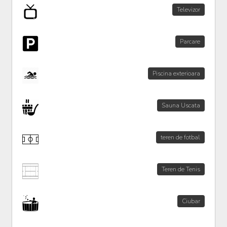
Televizor
Parcare
Piscina exterioara
Sauna Uscata
teren de fotbal
Teren de Tenis
Ciubar