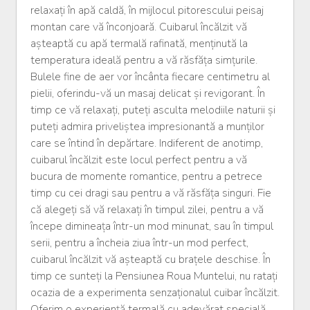
relaxați în apă caldă, în mijlocul pitorescului peisaj
montan care vă înconjoară. Cuibarul încălzit vă
așteaptă cu apă termală rafinată, menținută la
temperatura ideală pentru a vă răsfăța simțurile.
Bulele fine de aer vor încânta fiecare centimetru al
pielii, oferindu-vă un masaj delicat și revigorant. În
timp ce vă relaxați, puteți asculta melodiile naturii și
puteți admira priveliștea impresionantă a munților
care se întind în depărtare. Indiferent de anotimp,
cuibarul încălzit este locul perfect pentru a vă
bucura de momente romantice, pentru a petrece
timp cu cei dragi sau pentru a vă răsfăța singuri. Fie
că alegeți să vă relaxați în timpul zilei, pentru a vă
începe dimineața într-un mod minunat, sau în timpul
serii, pentru a încheia ziua într-un mod perfect,
cuibarul încălzit vă așteaptă cu brațele deschise. În
timp ce sunteți la Pensiunea Roua Muntelui, nu ratați
ocazia de a experimenta senzaționalul cuibar încălzit.
Oferim o experiență termală cu adevărat specială,