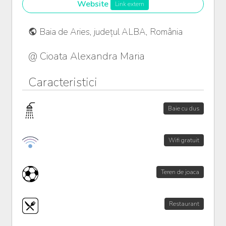
Website
Link extern
Baia de Aries, județul ALBA, România
@ Cioata Alexandra Maria
Caracteristici
Baie cu dus
Wifi gratuit
Teren de joaca
Restaurant