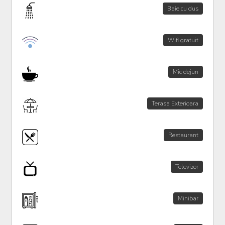
Baie cu dus
Wifi gratuit
Mic dejun
Terasa Exterioara
Restaurant
Televizor
Minibar