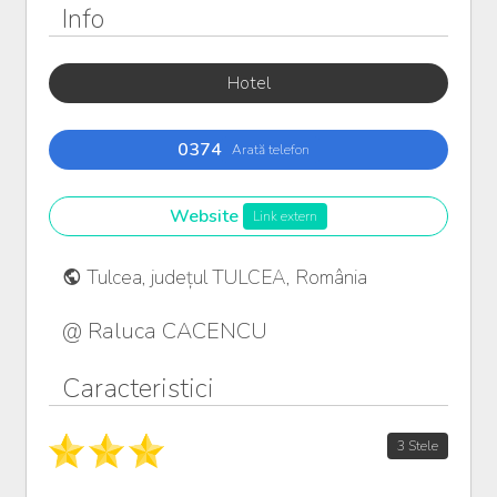
Info
Hotel
0374
Arată telefon
Website
Link extern
Tulcea, județul TULCEA, România
@ Raluca CACENCU
Caracteristici
3 Stele