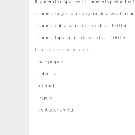
Iti punem la dispozitie 11 camere la preturi foart
- camera single cu mic dejun inclus (servit in c
- camera dubla cu mic dejun inclus – 170 lei
- camera tripla cu mic dejun inclus – 200 lei
Camerele dispun fiecare de:
- baie proprie
- cablu TV
- internet
- frigider
- ventilator simplu