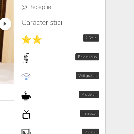
@ Receptie
Caracteristici
2 Stele
Baie cu dus
Wifi gratuit
Mic dejun
Televizor
Minibar