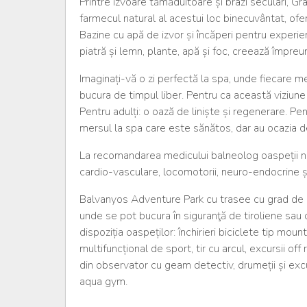
Printre izvoare tămăduitoare și brazi seculari, G
farmecul natural al acestui loc binecuvântat, oferi
Bazine cu apă de izvor și încăperi pentru experie
piatră și lemn, plante, apă și foc, creează împre
Imaginați-vă o zi perfectă la spa, unde fiecare m
bucura de timpul liber. Pentru ca această viziune 
Pentru adulți: o oază de liniște și regenerare. Pent
mersul la spa care este sănătos, dar au ocazia de 
La recomandarea medicului balneolog oaspeții noș
cardio-vasculare, locomotorii, neuro-endocrine și 
Balvanyos Adventure Park cu trasee cu grad de dif
unde se pot bucura în siguranţă de tiroliene sa
dispoziția oaspeților: închirieri biciclete tip mo
multifuncțional de sport, tir cu arcul, excursii off
din observator cu geam detectiv, drumeții și excur
aqua gym.