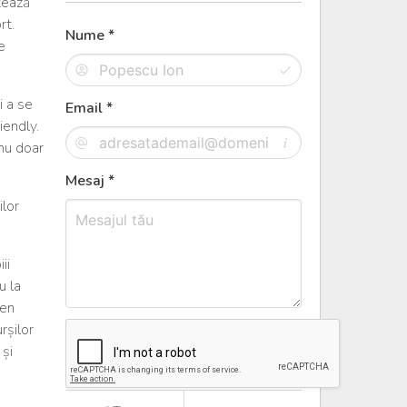
tează
rt.
Nume *
e
i a se
Email *
iendly.
 nu doar
Mesaj *
ilor
ii
u la
ren
rșilor
 și