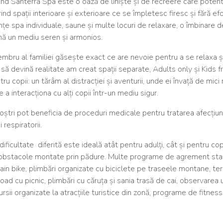
rand Santerra Spa este o oază de liniște și de recreere care poten
nd spații interioare și exterioare ce se împletesc firesc și fără efo
nțe spa individuale, saune și multe locuri de relaxare, o îmbinare d
ună un mediu seren și armonios.
embru al familiei găsește exact ce are nevoie pentru a se relaxa ș
să devină realitate am creat spații separate, Adults only și Kids fr
ru copii: un tărâm al distracției și aventurii, unde ei învață de mici
a interacționa cu alți copii într-un mediu sigur.
tri pot beneficia de proceduri medicale pentru tratarea afecțiun
respiratorii.
icultate diferită este ideală atât pentru adulți, cât și pentru copi
u obstacole montate prin pădure. Multe programe de agrement sta
untain bike, plimbări organizate cu biciclete pe traseele montane, te
 road cu picnic, plimbări cu căruța și sania trasă de cai, observarea u
sii organizate la atracțiile turistice din zonă, programe de fitness