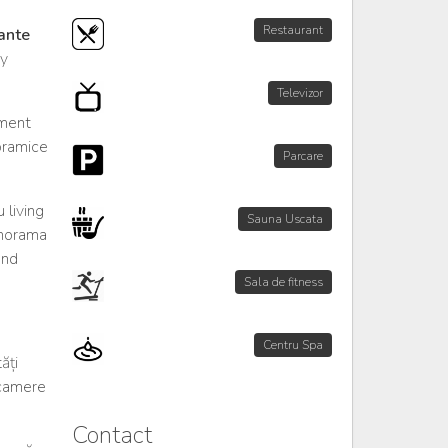
Restaurant
ante
ny
Televizor
ament
oramice
Parcare
 living
Sauna Uscata
anorama
ând
Sala de fitness
Centru Spa
ăți
 camere
Contact