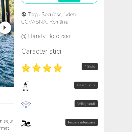
Targu Secuiesc, județul
COVASNA, România
@ Haraly Boldizsar
Caracteristici
4 Stele
Baie cu dus
Wifi gratuit
a
n sejur
Piscina interioara
ormat