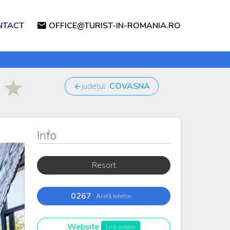
NTACT
OFFICE@TURIST-IN-ROMANIA.RO
județul
COVASNA
Info
Resort
0267
Arată telefon
Website
Link extern