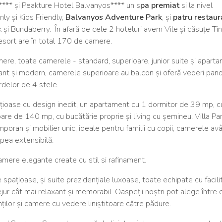
**** și Peakture Hotel Balvanyos**** un s
pa premiat
si la nivel
ly și Kids Friendly,
Balvanyos Adventure Park
, și
patru restaur
rk și Bundaberry. În afară de cele 2 hoteluri avem Vile și căsuțe Ti
esort are în total 170 de camere.
e, toate camerele - standard, superioare, junior suite și apart
gant și modern, camerele superioare au balcon și oferă vederi pan
delor de 4 stele.
oase cu design inedit, un apartament cu 1 dormitor de 39 mp, cu
are de 140 mp, cu bucătărie proprie și living cu șemineu. Villa P
ran și mobilier unic, ideale pentru familii cu copii, camerele av
apea extensibilă.
mere elegante create cu stil si rafinament.
ațioase, și suite prezidențiale luxoase, toate echipate cu facilit
ur cât mai relaxant și memorabil. Oaspeții noștri pot alege între
lor și camere cu vedere liniștitoare către pădure.