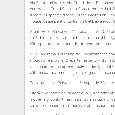
din 2 hoteluri de 4 stele Grand Hotel Balvanyos
european - Grand Santerra Spa cu zone Adulți On
fiecare cu specific diferit: Forest, GastroLab, Fo
House ideale pentru cupluri. Astfel Balvanyos R
Grand Hotel Balvanyos **** dispune de 102 camer
cu 2 dormitoare - sunt mobilate într-un stil ele
către pădure, toate sunt dotate conform standar
Villa Panorama 1 dispune de 3 apartamente spați
și bucătărie proprie, 2 apartamente cu 4 dormito
2 dispune de 18 camere duble cu design contempo
câte un pat matrimonial și câte o galerie cu can
Peakture Hotel Balvanyos**** cuprinde 50 de ca
Oferă o varietate de camere duble, apartamente sp
moderne și confort maxim pentru a asigura un sej
cu vedere panoramică impresionantă asupra munți