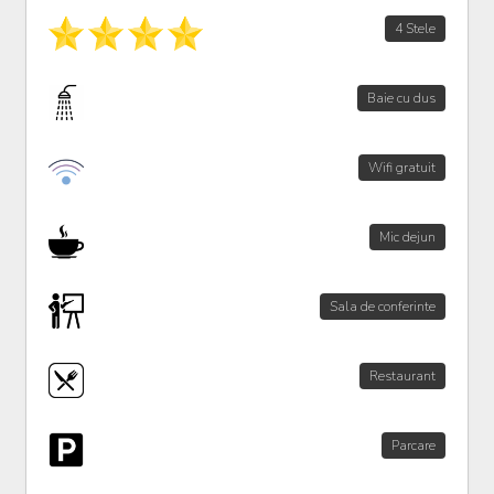
4 Stele
Baie cu dus
Wifi gratuit
Mic dejun
Sala de conferinte
Restaurant
Parcare