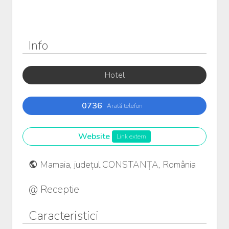
Info
Hotel
0736
Arată telefon
Website
Link extern
Mamaia, județul CONSTANȚA, România
@ Receptie
Caracteristici