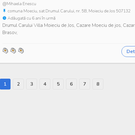
@Mihaela Enescu
comuna Moeciu, sat Drumul Carului, nr. 5B, Moieciu de Jos 507132
Adăugată cu 6 ani în urmă
Drumul Carului Villa Moieciu de Jos, Cazare Moeciu de jos, Caza
Brasov,
Deta
1
2
3
4
5
6
7
8