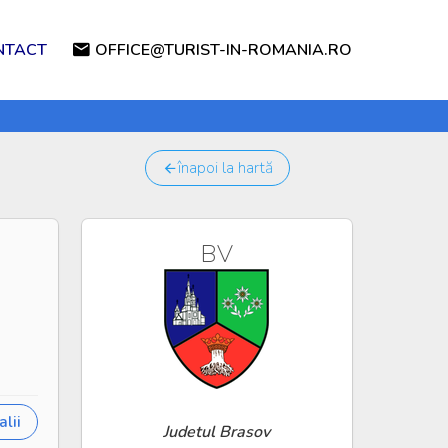
NTACT
OFFICE@TURIST-IN-ROMANIA.RO
înapoi la hartă
BV
lii
Judetul Brasov