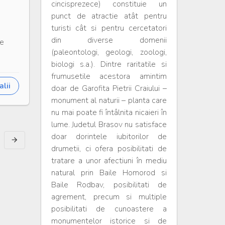
cincisprezece) constituie un
punct de atractie atât pentru
turisti cât si pentru cercetatori
din diverse domenii
re
(paleontologi, geologi, zoologi,
biologi s.a.). Dintre raritatile si
frumusetile acestora amintim
lii
doar de Garofita Pietrii Craiului –
monument al naturii – planta care
nu mai poate fi întâlnita nicaieri în
lume. Judetul Brasov nu satisface
doar dorintele iubitorilor de
drumetii, ci ofera posibilitati de
tratare a unor afectiuni în mediu
natural prin Baile Homorod si
Baile Rodbav, posibilitati de
agrement, precum si multiple
posibilitati de cunoastere a
monumentelor istorice si de