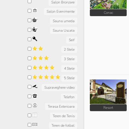
Salon Bronzare
Salon Evenimente
Conac
Sauna umeda
Sauna Uscata
Seif
2 Stele
3 Stele
4 Stele
5 Stele
Supraveghere video
Telefon
Terasa Exterioara
Resort
Teren de Tenis
Teren de fotbal