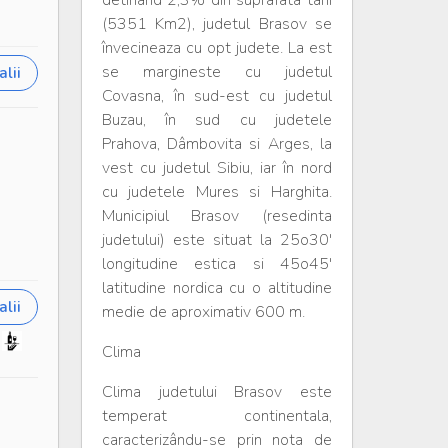
detinând 2,3% din suprafata tarii
(5351 Km2), judetul Brasov se
învecineaza cu opt judete. La est
se margineste cu judetul
lii
Covasna, în sud-est cu judetul
Buzau, în sud cu judetele
Prahova, Dâmbovita si Arges, la
vest cu judetul Sibiu, iar în nord
cu judetele Mures si Harghita.
Municipiul Brasov (resedinta
judetului) este situat la 25o30'
longitudine estica si 45o45'
latitudine nordica cu o altitudine
lii
medie de aproximativ 600 m.
Clima
Clima judetului Brasov este
temperat continentala,
caracterizându-se prin nota de