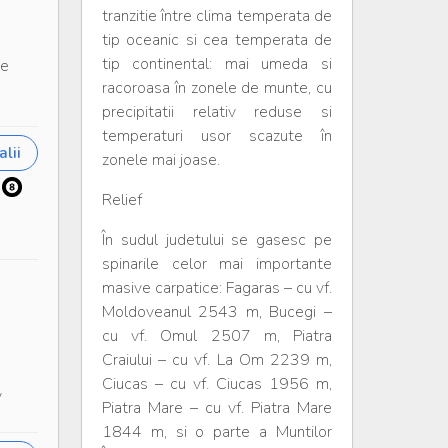
tranzitie între clima temperata de
tip oceanic si cea temperata de
tip continental: mai umeda si
re
racoroasa în zonele de munte, cu
precipitatii relativ reduse si
temperaturi usor scazute în
lii
zonele mai joase.
Relief
În sudul judetului se gasesc pe
spinarile celor mai importante
masive carpatice: Fagaras – cu vf.
Moldoveanul 2543 m, Bucegi –
cu vf. Omul 2507 m, Piatra
Craiului – cu vf. La Om 2239 m,
Ciucas – cu vf. Ciucas 1956 m,
v
Piatra Mare – cu vf. Piatra Mare
1844 m, si o parte a Muntilor