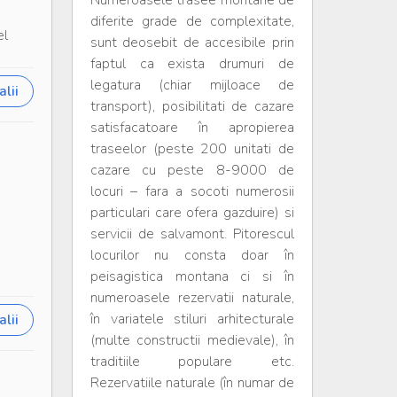
Numeroasele trasee montane de
diferite grade de complexitate,
el
sunt deosebit de accesibile prin
faptul ca exista drumuri de
legatura (chiar mijloace de
lii
transport), posibilitati de cazare
satisfacatoare în apropierea
traseelor (peste 200 unitati de
cazare cu peste 8-9000 de
locuri – fara a socoti numerosii
particulari care ofera gazduire) si
servicii de salvamont. Pitorescul
locurilor nu consta doar în
peisagistica montana ci si în
numeroasele rezervatii naturale,
în variatele stiluri arhitecturale
lii
(multe constructii medievale), în
traditiile populare etc.
Rezervatiile naturale (în numar de