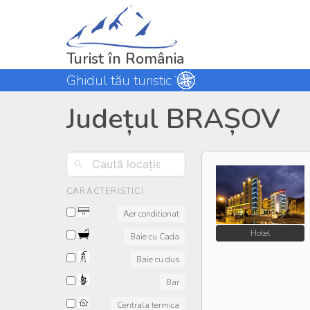
Turist în România
Ghidul tău turistic
Județul BRAȘOV
CARACTERISTICI
Aer conditionat
Hotel
Baie cu Cada
Baie cu dus
Bar
Centrala termica