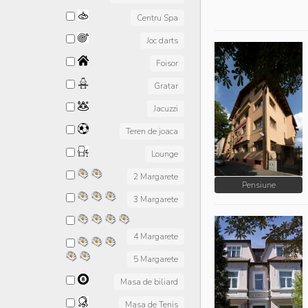
Centru Spa
Joc darts
Foisor
Gratar
Jacuzzi
Teren de joaca
Lounge
2 Margarete
Pensiune
3 Margarete
4 Margarete
5 Margarete
Masa de biliard
Masa de Tenis