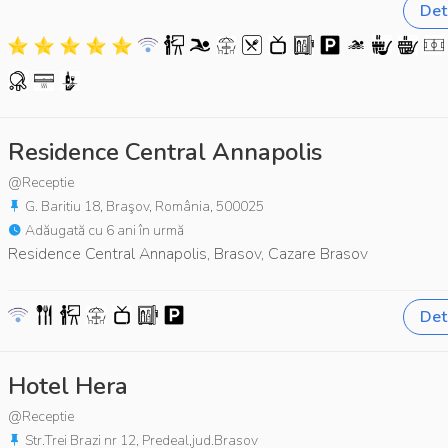
Deta
Residence Central Annapolis
@Receptie
G. Baritiu 18, Braşov, România, 500025
Adăugată cu 6 ani în urmă
Residence Central Annapolis, Brasov, Cazare Brasov
Deta
Hotel Hera
@Receptie
Str.Trei Brazi nr 12, Predeal,jud.Brasov