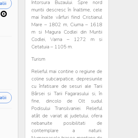
Întorsura Buzaului. Spre nord
lii
muntii descresc în înaltime, cele
mai înalte vârfuri fiind Cristianul
Mare – 1802 m, Ciuma – 1618
m si Magura Codlei din Muntii
Codlei, Varna – 1272 m si
Cetatuia – 1105 m.
Turism
Relieful mai contine o regiune de
coline subcarpatice, depresiunile
cu înfatisare de sesuri ale Tarii
Bârsei si Tarii Fagarasului si, în
lii
fine, dincolo de Olt sudul
Podisului Transilvaniei. Relieful
atât de variat al judetului, ofera
nebanuite posibilitati de
contemplare a naturii.