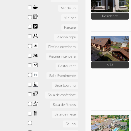
Mic dejun
Residence
Minibar
Parcare
Piscina copii
Piscina exterioara
Piscina interioara
Vilă
Restaurant
Sala Evenimente
Sala bowling
Sala de conferinte
Sala de fitness
Sala de mese
Salina